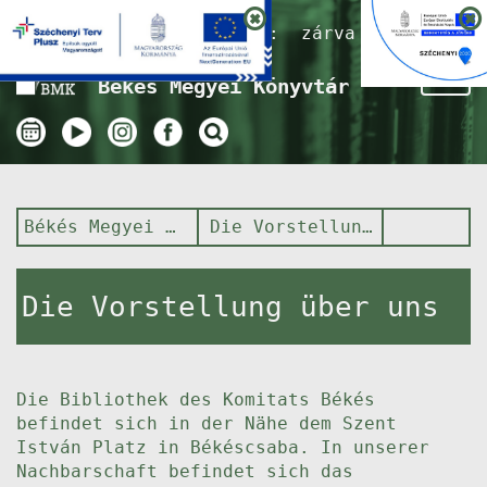
Nyitvatartás ma:
zárva
Tog
Békés Megyei Könyvtár
nav
Békés Megyei Könyvtár
Die Vorstellung über uns
Die Vorstellung über uns
Die Bibliothek des Komitats Békés
befindet sich in der Nähe dem Szent
István Platz in Békéscsaba. In unserer
Nachbarschaft befindet sich das