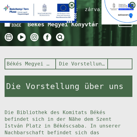
Nyitvatartás ma:
zárva
Tog
Békés Megyei Könyvtár
nav
Békés Megyei Könyvtár
Die Vorstellung über uns
Die Vorstellung über uns
Die Bibliothek des Komitats Békés
befindet sich in der Nähe dem Szent
István Platz in Békéscsaba. In unserer
Nachbarschaft befindet sich das