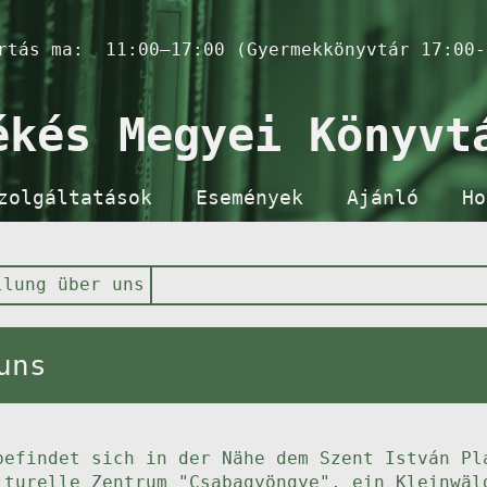
artás ma:
11:00–17:00 (Gyermekkönyvtár 17:00-
ékés Megyei Könyvt
zolgáltatások
Események
Ajánló
Ho
llung über uns
uns
befindet sich in der Nähe dem Szent István Pl
lturelle Zentrum "Csabagyöngye", ein Kleinwäl