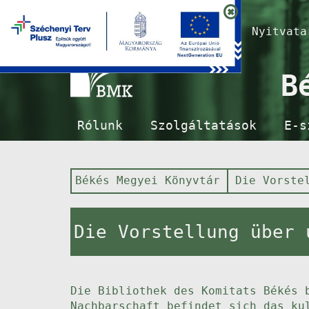
Nyitvat
B
Rólunk
Szolgáltatások
E-s
Békés Megyei Könyvtár
Die Vorste
Die Vorstellung über 
Die Bibliothek des Komitats Békés 
Nachbarschaft befindet sich das ku