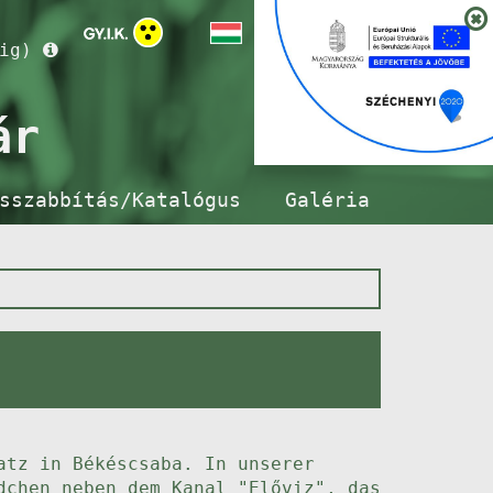
ig)
ár
sszabbítás/Katalógus
Galéria
atz in Békéscsaba. In unserer
dchen neben dem Kanal "Előviz", das