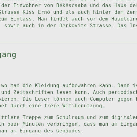
 der Einwohner von Békéscsaba und das Haus de
Strasse Kiss Ernő und als auch hinter dem Zen
zum Einlass. Man findet auch vor dem Hauptein
, sowie auch in der Derkovits Strasse. Das In
gang
 wo man die Kleidung aufbewahren kann. Dann i
 und Zeitschriften lesen kann. Auch periodisc
sieren. Die Leser können auch Computer gegen 
net durch eine freie Wifibenutzung.
ittlere Treppe zum Schulraum und zum digitale
in paar Minuten verbringen, dass man am Einga
man am Eingang des Gebäudes.