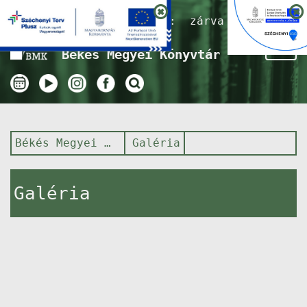
Nyitvatartás ma:
zárva
Tog
Békés Megyei Könyvtár
nav
Békés Megyei Könyvtár
Galéria
Galéria