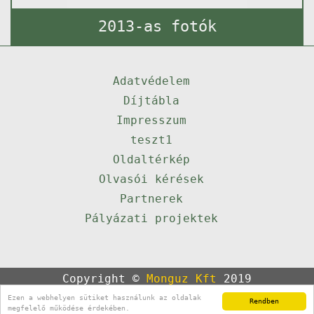
2013-as fotók
Adatvédelem
Díjtábla
Impresszum
teszt1
Oldaltérkép
Olvasói kérések
Partnerek
Pályázati projektek
Copyright ©
Monguz Kft
2019
Powered by
Qulto
Ezen a webhelyen sütiket használunk az oldalak
Rendben
Portál
24
megfelelő működése érdekében.