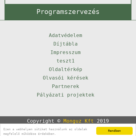
Programszervezés
Adatvédelem
Díjtábla
Impresszum
teszt1
Oldaltérkép
Olvasói kérések
Partnerek
Pályázati projektek
Copyright ©
Monguz Kft
2019
Powered by
Qulto
Ezen a webhelyen sütiket használunk az oldalak
Rendben
Portál
24
megfelelő működése érdekében.