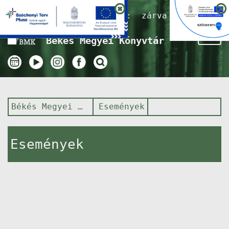
Nyitvatartás ma:
zárva
Tog
Békés Megyei Könyvtár
nav
Békés Megyei Könyvtár
Események
Események