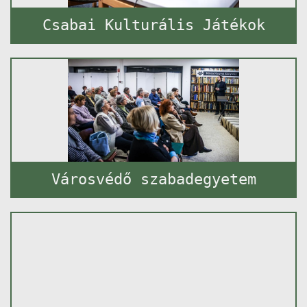
Csabai Kulturális Játékok
Városvédő szabadegyetem