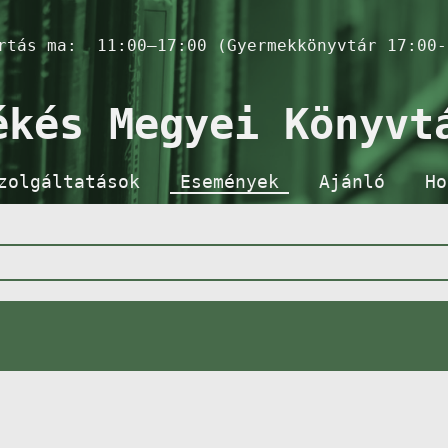
artás ma:
11:00–17:00 (Gyermekkönyvtár 17:00-
ékés Megyei Könyvt
zolgáltatások
Események
Ajánló
Ho