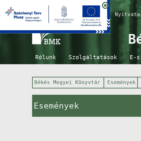
Nyitvat
B
Rólunk
Szolgáltatások
E-s
Békés Megyei Könyvtár
Események
Események