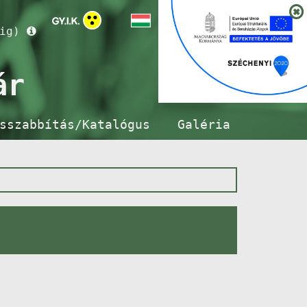
ig)
ár
sszabbítás/Katalógus
Galéria