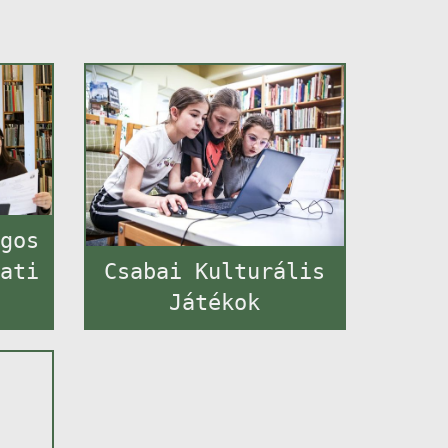
ágos
lati
Csabai Kulturális
Játékok