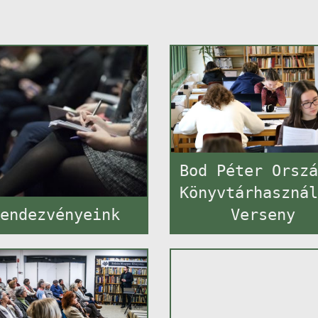
Bod Péter Orsz
Könyvtárhaszná
endezvényeink
Verseny