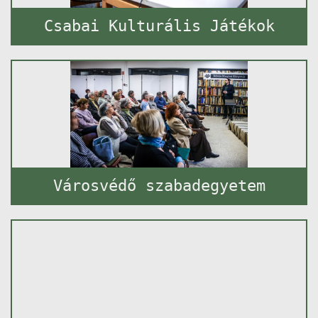
Csabai Kulturális Játékok
Városvédő szabadegyetem