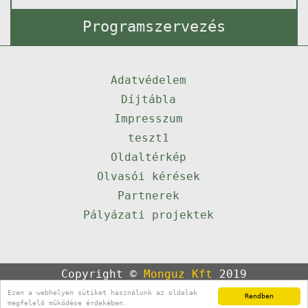
Programszervezés
Adatvédelem
Díjtábla
Impresszum
teszt1
Oldaltérkép
Olvasói kérések
Partnerek
Pályázati projektek
Copyright ©
Monguz Kft
2019
Powered by
Qulto
Ezen a webhelyen sütiket használunk az oldalak
Rendben
Portál
24
megfelelő működése érdekében.