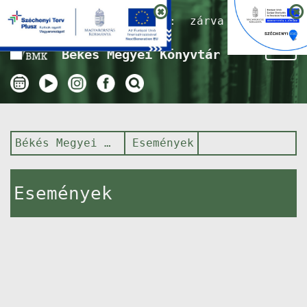
Nyitvatartás ma:
zárva
Tog
Békés Megyei Könyvtár
nav
Békés Megyei Könyvtár
Események
Események