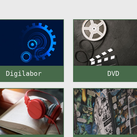
Digilabor
DVD