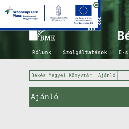
B
Rólunk
Szolgáltatások
E-s
Békés Megyei Könyvtár
Ajánló
Ajánló