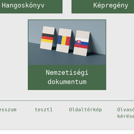
Hangoskönyv
Képregény
Nemzetiségi
dokumentum
esszum
teszt1
Oldaltérkép
Olvas
kérés