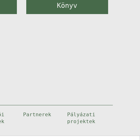
Könyv
ói
Partnerek
Pályázati
ek
projektek