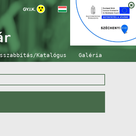
ár
sszabbítás/Katalógus
Galéria