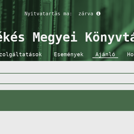
Nyitvatartás ma:
zárva
ékés Megyei Könyvt
zolgáltatások
Események
Ajánló
Ho