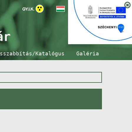
ár
sszabbítás/Katalógus
Galéria