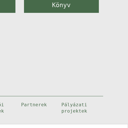
Könyv
ói
Partnerek
Pályázati
ek
projektek