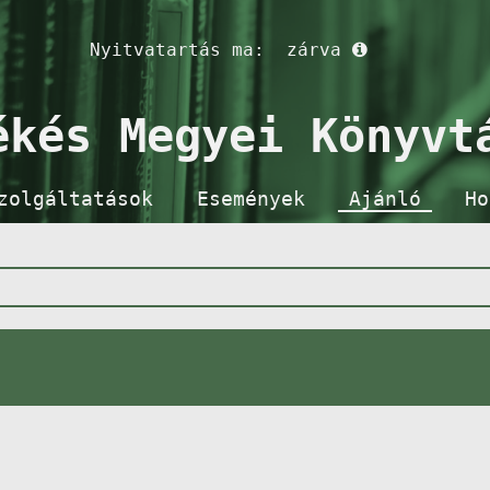
Nyitvatartás ma:
zárva
ékés Megyei Könyvt
zolgáltatások
Események
Ajánló
Ho