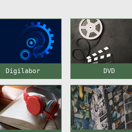
Digilabor
DVD