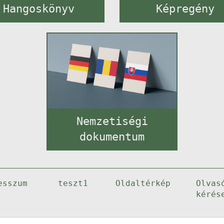
Hangoskönyv
Képregény
Nemzetiségi
dokumentum
esszum
teszt1
Oldaltérkép
Olvas
kérés