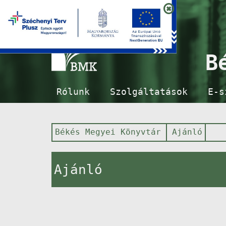
B
Rólunk
Szolgáltatások
E-s
Békés Megyei Könyvtár
Ajánló
Ajánló