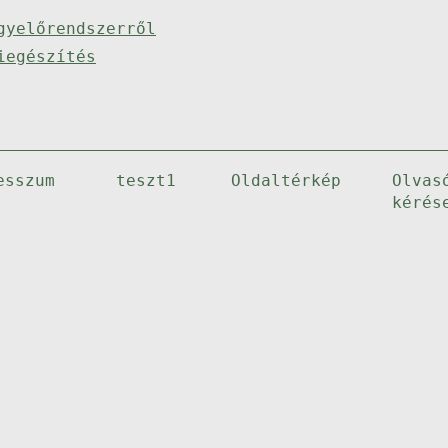
gyelőrendszerről
iegészítés
esszum
teszt1
Oldaltérkép
Olvas
kérés