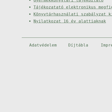
Gyermekkönyvtári tájékoztató
Tájékozatató elektronikus megfi
Könyvtárhasználati szabályzat k
Nyilatkozat 16 év alattiaknak
Adatvédelem
Díjtábla
Impr