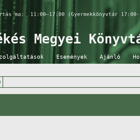
artás ma:
11:00–17:00 (Gyermekkönyvtár 17:00-
ékés Megyei Könyvt
zolgáltatások
Események
Ajánló
Ho
m