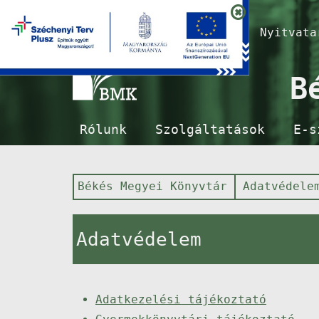
Nyitvat
B
Rólunk
Szolgáltatások
E-s
Békés Megyei Könyvtár
Adatvédele
Adatvédelem
Adatkezelési tájékoztató