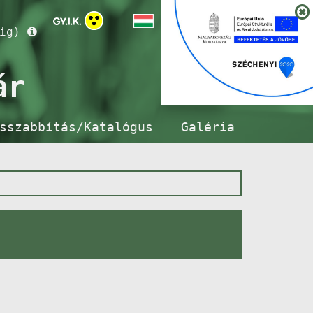
ig)
ár
sszabbítás/Katalógus
Galéria