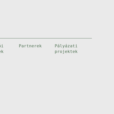
ói
Partnerek
Pályázati
ek
projektek