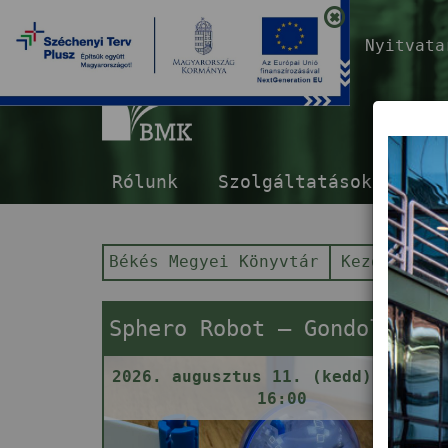
Nyitvat
B
Rólunk
Szolgáltatások
E-s
Békés Megyei Könyvtár
Kezdőlap
Sphero Robot – Gondolkodj gömbben!
2026. augusztus 11. (kedd) 14:00 
16:00