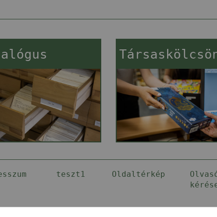
talógus
Társaskölcsö
esszum
teszt1
Oldaltérkép
Olvas
kérés