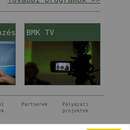
nzés
BMK TV
ói
Partnerek
Pályázati
ek
projektek