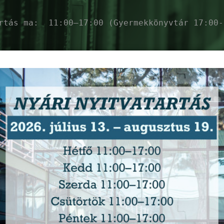
artás ma:
11:00–17:00 (Gyermekkönyvtár 17:00-
ékés Megyei Könyvt
zolgáltatások
Események
Ajánló
Ho
Gamedev Klub
-
2026. augusztus 12. (szerda) 15:00
- 16:45