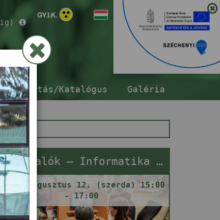
ig)
ár
sszabbítás/Katalógus
Galéria
Netrevalók – Informatika segítségnyújtás
2026. augusztus 12. (szerda) 15:00
- 17:00