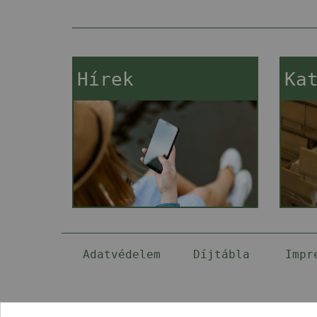
Hírek
Ka
Adatvédelem
Díjtábla
Impr