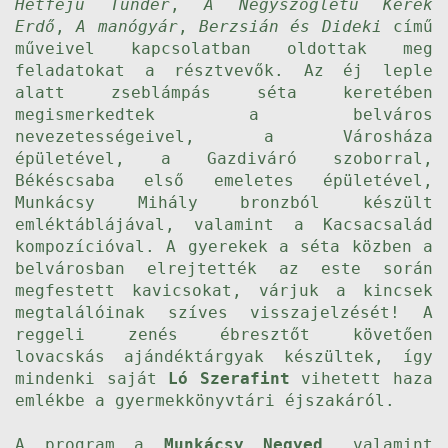
Hétfejű Tündér
,
A Négyszögletű Kerek
Erdő
,
A manógyár
,
Berzsián és Dideki
című
műveivel kapcsolatban oldottak meg
feladatokat a résztvevők. Az éj leple
alatt zseblámpás séta keretében
megismerkedtek a belváros
nevezetességeivel, a Városháza
épületével, a Gazdiváró szoborral,
Békéscsaba első emeletes épületével,
Munkácsy Mihály bronzból készült
emléktáblájával, valamint a Kacsacsalád
kompozícióval. A gyerekek a séta közben a
belvárosban elrejtették az este során
megfestett kavicsokat, várjuk a kincsek
megtalálóinak szíves visszajelzését! A
reggeli zenés ébresztőt követően
lovacskás ajándéktárgyak készültek, így
mindenki saját
Ló Szerafint
vihetett haza
emlékbe a gyermekkönyvtári éjszakáról.
A program a
Munkácsy Negyed
, valamint