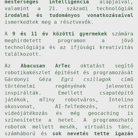
mesterséges intelligencia
alapjaival,
valamint a 21. századi technológiák
irodalmi és tudományos vonatkozásaival
ismerkedtek meg a résztvevők.
A
9 és 11 év közötti gyermekek
számára
meghirdetett programon a jövő
technológiája és az ifjúsági kreativitás
találkozott.
Az
Abacusan ArTec
oktatást segítő
robotikakészlet építését és programozását
Gárdonyi Géza
Egri csillagok
című
történelmi regényének jelenetei
inspirálták. Emellett csapatépítő
játékok, mTiny robotváros, Intelino
okosvonat, AI-felfedezés, retró
videójátékozás és még geocaching is
színesítette a hetet. A programozható
robotok mellett mesék, virtuális tánc,
számháború és
sok nevetés tette igazán