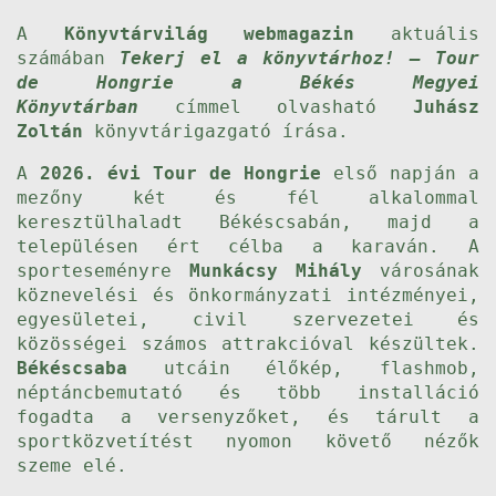
A
Könyvtárvilág webmagazin
aktuális
számában
Tekerj el a könyvtárhoz! – Tour
de Hongrie a Békés Megyei
Könyvtárban
címmel olvasható
Juhász
Zoltán
könyvtárigazgató írása.
A
2026. évi Tour de Hongrie
első napján a
mezőny két és fél alkalommal
keresztülhaladt Békéscsabán, majd a
településen ért célba a karaván. A
sporteseményre
Munkácsy Mihály
városának
köznevelési és önkormányzati intézményei,
egyesületei, civil szervezetei és
közösségei számos attrakcióval készültek.
Békéscsaba
utcáin élőkép, flashmob,
néptáncbemutató és több installáció
fogadta a versenyzőket, és tárult a
sportközvetítést nyomon követő nézők
szeme elé.