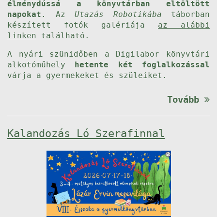
élménydússá a könyvtárban eltöltött
napokat
. Az
Utazás Robotikába
táborban
készített fotók galériája
az alábbi
linken
található.
A nyári szünidőben a Digilabor könyvtári
alkotóműhely
hetente két foglalkozással
várja a gyermekeket és szüleiket.
Tovább
Kalandozás Ló Szerafinnal