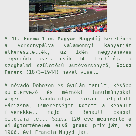
A
41. Forma–1-es Magyar Nagydíj
keretében
a versenypálya valamennyi kanyarját
elkeresztelték, az idén negyvenéves
mogyoródi aszfaltcsík 14. fordítója a
szeghalmi születésű autóversenyző,
Szisz
Ferenc
(1873–1944) nevét viseli.
A névadó Dobozon és Gyulán tanult, később
autótervező és mérnöki tanulmányokat
végzett. Vándorútja során eljutott
Párizsba, ismeretséget kötött a Renault
fivérekkel, majd a Renault csapat
pilótája lett. Szisz 120 éve
megnyerte a
világtörténelem első grand prix-ját
, az
1906. évi Francia Nagydíjat.