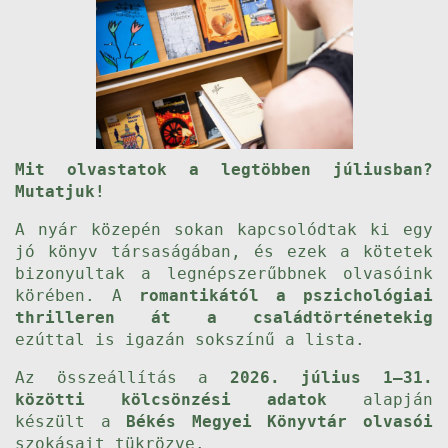
Mit olvastatok a legtöbben júliusban?
Mutatjuk!
A nyár közepén sokan kapcsolódtak ki egy
jó könyv társaságában, és ezek a kötetek
bizonyultak a legnépszerűbbnek olvasóink
körében. A
romantikától a pszichológiai
thrilleren át a családtörténetekig
ezúttal is igazán sokszínű a lista.
Az összeállítás a
2026. július 1–31.
közötti kölcsönzési adatok
alapján
készült a
Békés Megyei Könyvtár olvasói
szokásait tükrözve.