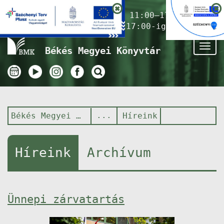
Nyitvatartás ma:
11:00–17:00
(Gyermekkönyvtár 17:00-ig)
Tog
Békés Megyei Könyvtár
nav
Békés Megyei Könyvtár
Híreink
Híreink
Archívum
Ünnepi zárvatartás