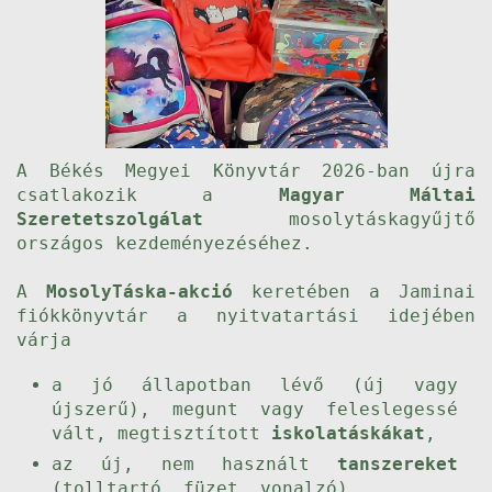
A Békés Megyei Könyvtár 2026-ban újra
csatlakozik a
Magyar Máltai
Szeretetszolgálat
mosolytáskagyűjtő
országos kezdeményezéséhez.
A
MosolyTáska-akció
keretében a Jaminai
fiókkönyvtár a nyitvatartási idejében
várja
a jó állapotban lévő (új vagy
újszerű), megunt vagy feleslegessé
vált, megtisztított
iskolatáskákat
,
az új, nem használt
tanszereket
(tolltartó, füzet, vonalzó)