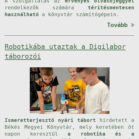
A szolgáltatás az
érvényes olvasójeggyel
rendelkezők számára
térítésmentesen
használható
a könyvtár számítógépein.
Tovább
Robotikába utaztak a Digilabor
táborozói
Ismeretterjesztő nyári tábort
hirdetett a
Békés Megyei Könyvtár, mely keretében öt
napon keresztül
a robotika és a