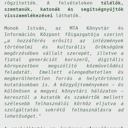
rögzítették. A felvételeken
túlélők,
szemtanúk, katonák és segítségnyújtók
visszaemlékezései
láthatók.
Monok István, az MTA Könyvtár és
Információs Központ főigazgatója szerint
„a hozzáférés erősíti az intézmények
történelmi és kulturális örökségünk
megőrzésében vállalt szerepét, illetve a
fiatal generációt korszerű, digitális
környezetben megszólító közművelődési
feladatát. Emellett elengedhetetlen és
megkerülhetetlen forrás a helytörténeti
kutatásokban is. A közgyűjteményeken – és
különösen a megyei könyvtári hálózaton –
keresztül a kutatók és szakértők mellett
szélesebb felhasználói körhöz eljutva a
szolgáltatás sokrétű felhasználásra ad
lehetőséget."