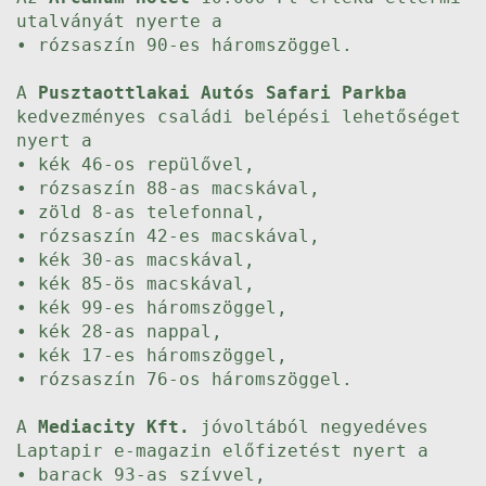
utalványát nyerte a
• rózsaszín 90-es háromszöggel.
A
Pusztaottlakai Autós Safari Parkba
kedvezményes családi belépési lehetőséget
nyert a
• kék 46-os repülővel,
• rózsaszín 88-as macskával,
• zöld 8-as telefonnal,
• rózsaszín 42-es macskával,
• kék 30-as macskával,
• kék 85-ös macskával,
• kék 99-es háromszöggel,
• kék 28-as nappal,
• kék 17-es háromszöggel,
• rózsaszín 76-os háromszöggel.
A
Mediacity Kft.
jóvoltából negyedéves
Laptapir e-magazin előfizetést nyert a
• barack 93-as szívvel,