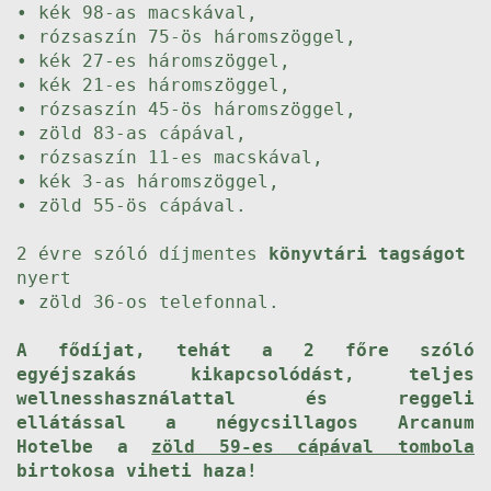
• kék 98-as macskával,
• rózsaszín 75-ös háromszöggel,
• kék 27-es háromszöggel,
• kék 21-es háromszöggel,
• rózsaszín 45-ös háromszöggel,
• zöld 83-as cápával,
• rózsaszín 11-es macskával,
• kék 3-as háromszöggel,
• zöld 55-ös cápával.
2 évre szóló díjmentes
könyvtári tagságot
nyert
• zöld 36-os telefonnal.
A fődíjat, tehát a 2 főre szóló
egyéjszakás kikapcsolódást, teljes
wellnesshasználattal és reggeli
ellátással a négycsillagos Arcanum
Hotelbe a
zöld 59-es cápával tombola
birtokosa viheti haza!