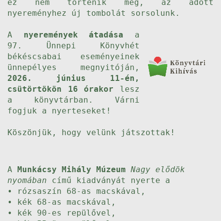
ez nem történik meg, az adott
nyereményhez új tombolát sorsolunk.
A
nyeremények átadása
a
97. Ünnepi Könyvhét
békéscsabai eseményeinek
ünnepélyes megnyitóján,
2026. június 11-én,
csütörtökön 16 órakor
lesz
a könyvtárban. Várni
fogjuk a nyerteseket!
Köszönjük, hogy velünk játszottak!
A
Munkácsy Mihály Múzeum
Nagy elődök
nyomában
című kiadványát nyerte a
• rózsaszín 68-as macskával,
• kék 68-as macskával,
• kék 90-es repülővel,