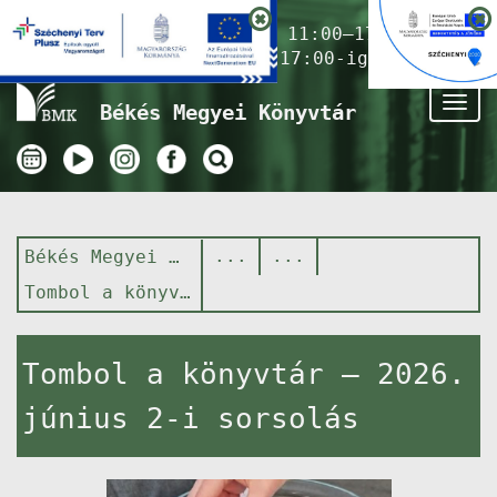
Nyitvatartás ma:
11:00–17:00
(Gyermekkönyvtár 17:00-ig)
Tog
Békés Megyei Könyvtár
nav
Békés Megyei Könyvtár
Tombol a könyvtár – 2026. június 2-i sorsolás
Tombol a könyvtár – 2026.
június 2-i sorsolás