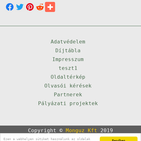
Adatvédelem
Díjtábla
Impresszum
teszt1
Oldaltérkép
Olvasói kérések
Partnerek
Pályázati projektek
Copyright ©
Monguz Kft
2019
Powered by
Qulto
Ezen a webhelyen sütiket használunk az oldalak
Rendben