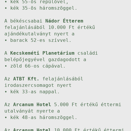
• kék 55-ös repülővel,
• kék 35-ös háromszöggel.
A békéscsabai
Nádor Étterem
felajánlásából 10.000 Ft értékű
ajándékutalványt nyert a
• barack 52-es szívvel.
A
Kecskeméti Planetárium
családi
belépőjegyével gazdagodott a
• zöld 66-os cápával.
Az
ATBT Kft.
felajánlásából
irodaszercsomagot nyert
• kék 33-as nappal.
Az
Arcanum Hotel
5.000 Ft értékű éttermi
utalványát nyerte a
• kék 48-as háromszöggel.
Az
Arcanum Hotel
10.000 Ft értékű éttermi