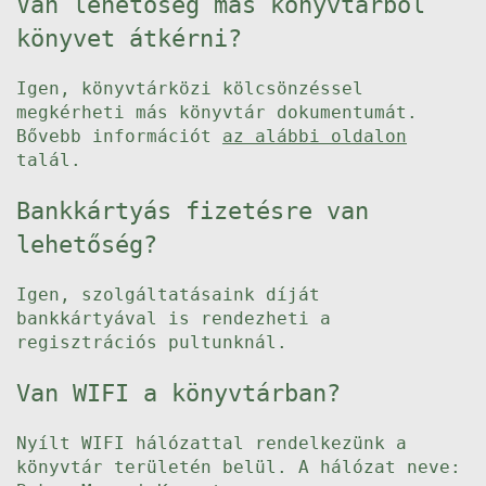
Van lehetőség más könyvtárból
könyvet átkérni?
Igen, könyvtárközi kölcsönzéssel
megkérheti más könyvtár dokumentumát.
Bővebb információt
az alábbi oldalon
talál.
Bankkártyás fizetésre van
lehetőség?
Igen, szolgáltatásaink díját
bankkártyával is rendezheti a
regisztrációs pultunknál.
Van WIFI a könyvtárban?
Nyílt WIFI hálózattal rendelkezünk a
könyvtár területén belül. A hálózat neve: