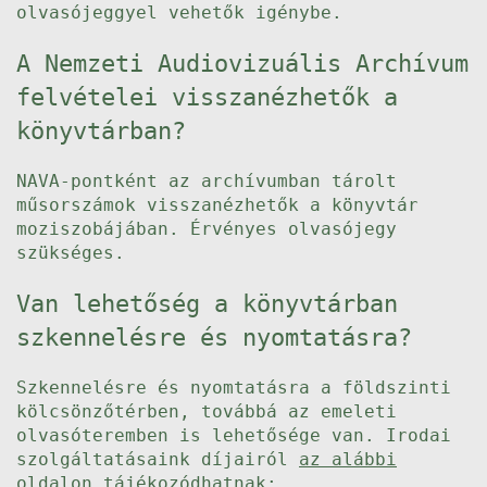
olvasójeggyel vehetők igénybe.
A Nemzeti Audiovizuális Archívum
felvételei visszanézhetők a
könyvtárban?
NAVA-pontként az archívumban tárolt
műsorszámok visszanézhetők a könyvtár
moziszobájában. Érvényes olvasójegy
szükséges.
Van lehetőség a könyvtárban
szkennelésre és nyomtatásra?
Szkennelésre és nyomtatásra a földszinti
kölcsönzőtérben, továbbá az emeleti
olvasóteremben is lehetősége van. Irodai
szolgáltatásaink díjairól
az alábbi
oldalon
tájékozódhatnak: