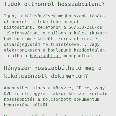
Tudok otthonról hosszabbítani?
Igen, a kölcsönzések meghosszabbítására
otthonról is több lehetőséget
biztosítunk: telefonon a 66/530-216-os
telefonszámon, e-mailben a kolcs (kukac)
bmk.hu címre küldött kéréssel (név és
olvasójegyszám feltüntetésével), vagy
elektronikusan a honlapunk kezdőoldalán
található
hosszabbítás
menüpontban.
Hányszor hosszabbítható meg a
kikölcsönzött dokumentum?
Amennyiben nincs a könyvre, CD-re, vagy
DVD-re előjegyzés, akkor kétszer kérhető
hosszabbítás a kölcsönzött dokumentum
bemutatása nélkül.