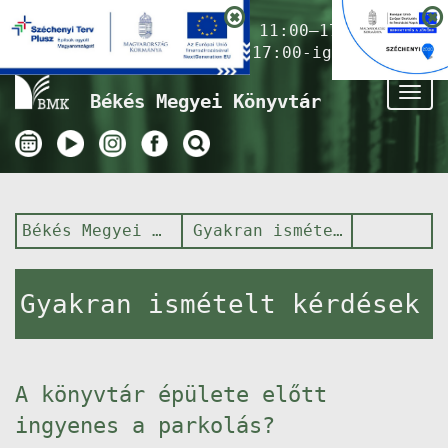
Nyitvatartás ma:
11:00–17:00
(Gyermekkönyvtár 17:00-ig)
Tog
Békés Megyei Könyvtár
nav
Békés Megyei Könyvtár
Gyakran ismételt kérdések
Gyakran ismételt kérdések
A könyvtár épülete előtt
ingyenes a parkolás?