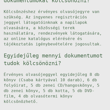
dokumentumokat kölcsönözni?
Kölcsönzéshez érvényes olvasójegyre van
szükség. Az ingyenes regisztrációs
jeggyel látogatóinknak a napilapok
olvasására, a közösségi terek
használatára, rendezvények látogatására,
az online katalógus elérésére és
tájékoztatás igénybevételére jogosultak.
Egyidejűleg mennyi dokumentumot
tudok kölcsönözni?
Érvényes olvasójeggyel egyidejűleg 8 db
könyv (Csaba kártyával 10 darab), 6 db
folyóirat, 5 db zenei CD/hangoskönyv, 5
db zenei könyv, 5 db kotta, 5 db DVD-
film, 4 db olvasótermi könyv
kölcsönözhető.