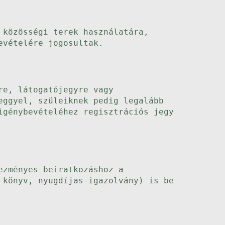
 közösségi terek használatára,
evételére jogosultak.
re, látogatójegyre vagy
eggyel, szüleiknek pedig legalább
igénybevételéhez regisztrációs jegy
ezményes beiratkozáshoz a
 könyv, nyugdíjas-igazolvány) is be