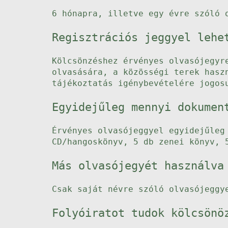
6 hónapra, illetve egy évre szóló 
Regisztrációs jeggyel lehe
Kölcsönzéshez érvényes olvasójegyr
olvasására, a közösségi terek hasz
tájékoztatás igénybevételére jogos
Egyidejűleg mennyi dokumen
Érvényes olvasójeggyel egyidejűleg
CD/hangoskönyv, 5 db zenei könyv, 
Más olvasójegyét használva
Csak saját névre szóló olvasójeggy
Folyóiratot tudok kölcsönö