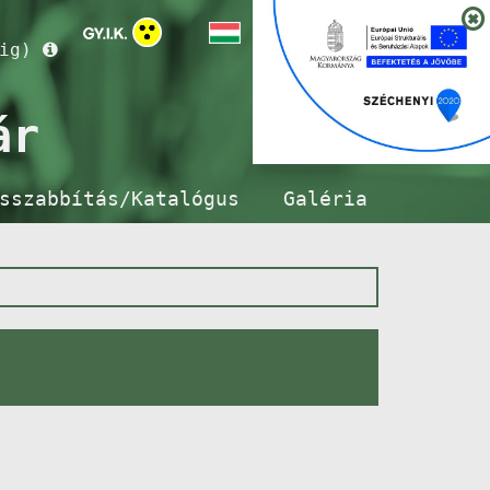
ig)
ár
sszabbítás/Katalógus
Galéria