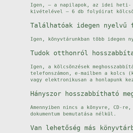
Igen, – a napilapok, az idei heti-
kivételével – 6 db folyóirat kölcs
Találhatóak idegen nyelvű 
Igen, könyvtárunkban több idegen n
Tudok otthonról hosszabbít
Igen, a kölcsönzések meghosszabbít
telefonszámon, e-mailben a kolcs (
vagy elektronikusan a honlapunk k
Hányszor hosszabbítható me
Amennyiben nincs a könyvre, CD-re,
dokumentum bemutatása nélkül.
Van lehetőség más könyvtár