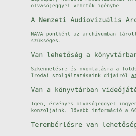
olvasójeggyel vehetők igénybe.
A Nemzeti Audiovizuális Ar
NAVA-pontként az archívumban tárol
szükséges.
Van lehetőség a könyvtárba
Szkennelésre és nyomtatásra a föld
Irodai szolgáltatásaink díjairól
a
Van a könyvtárban videóját
Igen, érvényes olvasójeggyel ingye
konzoljaink. Bővebb információ a 6
Terembérlésre van lehetősé