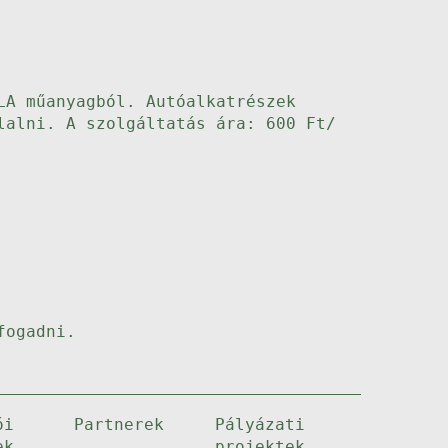
LA műanyagból. Autóalkatrészek
lalni. A szolgáltatás ára: 600 Ft/
fogadni.
ói
Partnerek
Pályázati
ek
projektek