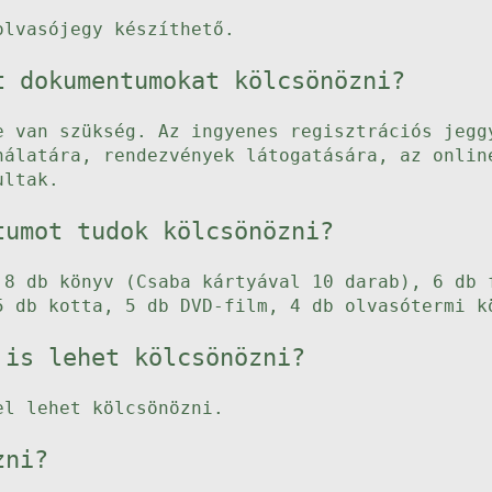
olvasójegy készíthető.
t dokumentumokat kölcsönözni?
e van szükség. Az ingyenes regisztrációs jegg
nálatára, rendezvények látogatására, az onlin
ultak.
tumot tudok kölcsönözni?
 8 db könyv (Csaba kártyával 10 darab), 6 db 
5 db kotta, 5 db DVD-film, 4 db olvasótermi k
 is lehet kölcsönözni?
el lehet kölcsönözni.
zni?