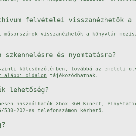
chívum felvételei visszanézhetők a 
t műsorszámok visszanézhetők a könyvtár mozis
n szkennelésre és nyomtatásra?
szinti kölcsönzőtérben, továbbá az emeleti ol
z alábbi oldalon
tájékozódhatnak:
ék lehetőség?
nesen használhatók Xbox 360 Kinect, PlayStati
6/530-202-es telefonszámon kérhető.
g?