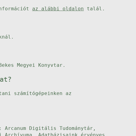
információt
az alábbi oldalon
talál.
knál.
Bekes Megyei Konyvtar.
at?
tani számítógépeinken az
: Arcanum Digitális Tudománytár,
i Archívuma. Adatbázisaink érvényes