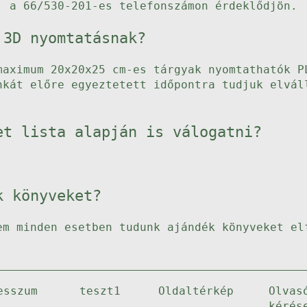
, a 66/530-201-es telefonszámon érdeklődjön.
 3D nyomtatásnak?
maximum 20x20x25 cm-es tárgyak nyomtathatók P
nkát előre egyeztetett időpontra tudjuk elvál
et lista alapján is válogatni?
k könyveket?
em minden esetben tudunk ajándék könyveket el
esszum
teszt1
Oldaltérkép
Olvas
kérés