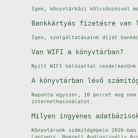
Igen, könyvtárközi kölcsönzéssel m
Bankkártyás fizetésre van 
Igen, szolgáltatásaink díját bankk
Van WIFI a könyvtárban?
Nyílt WIFI hálózattal rendelkezünk
A könyvtárban lévő számító
Naponta egyszer, 10 percet meg nem
internethasználatot.
Milyen ingyenes adatbáziso
Könyvtárunk számítógépein 2026-ban
Laptapir, Nemzeti Audiovizuális Ar