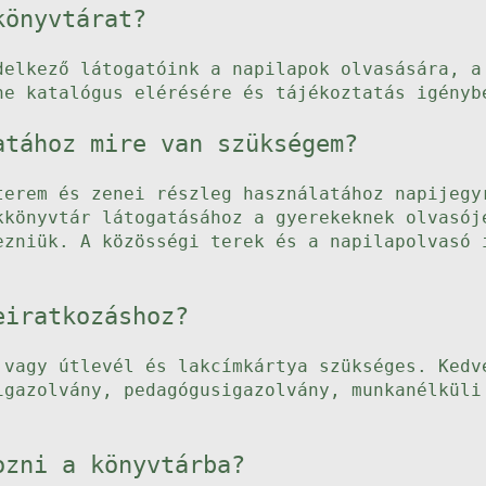
könyvtárat?
delkező látogatóink a napilapok olvasására, a
ne katalógus elérésére és tájékoztatás igényb
atához mire van szükségem?
terem és zenei részleg használatához napijegy
kkönyvtár látogatásához a gyerekeknek olvasój
ezniük. A közösségi terek és a napilapolvasó 
eiratkozáshoz?
 vagy útlevél és lakcímkártya szükséges. Kedv
igazolvány, pedagógusigazolvány, munkanélküli
ozni a könyvtárba?