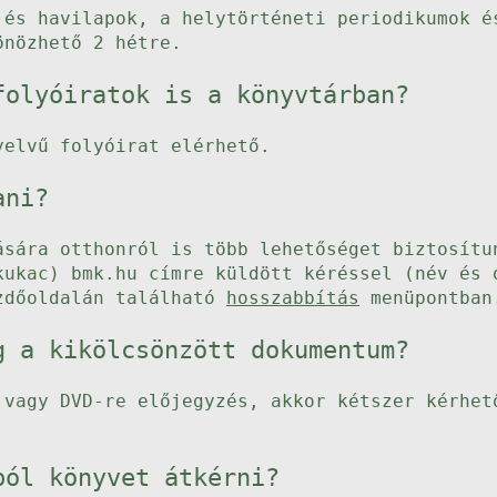
 és havilapok, a helytörténeti periodikumok é
önözhető 2 hétre.
folyóiratok is a könyvtárban?
yelvű folyóirat elérhető.
ani?
ására otthonról is több lehetőséget biztosítu
kukac) bmk.hu címre küldött kéréssel (név és 
ezdőoldalán található
hosszabbítás
menüpontban
g a kikölcsönzött dokumentum?
 vagy DVD-re előjegyzés, akkor kétszer kérhet
ból könyvet átkérni?