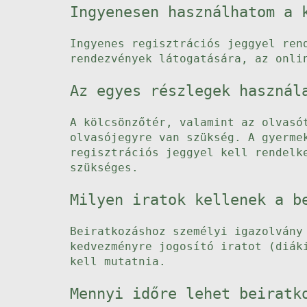
Ingyenesen használhatom a 
Ingyenes regisztrációs jeggyel ren
rendezvények látogatására, az onli
Az egyes részlegek használ
A kölcsönzőtér, valamint az olvasó
olvasójegyre van szükség. A gyerme
regisztrációs jeggyel kell rendelk
szükséges.
Milyen iratok kellenek a b
Beiratkozáshoz személyi igazolvány
kedvezményre jogosító iratot (diák
kell mutatnia.
Mennyi időre lehet beiratk