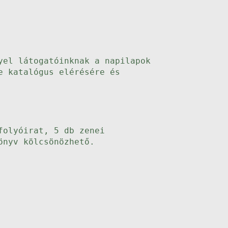
yel látogatóinknak a napilapok
e katalógus elérésére és
folyóirat, 5 db zenei
önyv kölcsönözhető.