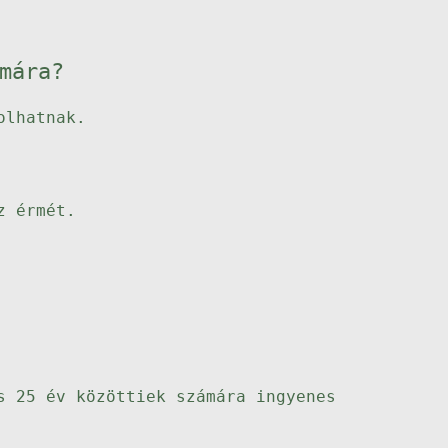
mára?
olhatnak.
z érmét.
s 25 év közöttiek számára ingyenes