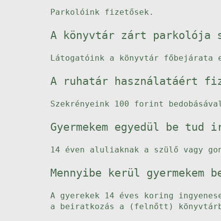
Parkolóink fizetősek.
A könyvtár zárt parkolója 
Látogatóink a könyvtár főbejárata 
A ruhatár használatáért fi
Szekrényeink 100 forint bedobásáva
Gyermekem egyedül be tud i
14 éven aluliaknak a szülő vagy go
Mennyibe kerül gyermekem b
A gyerekek 14 éves koring ingyenes
a beiratkozás a (felnőtt) könyvtár