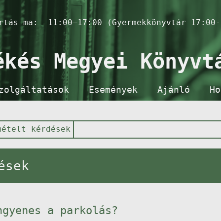
artás ma:
11:00–17:00 (Gyermekkönyvtár 17:00-
ékés Megyei Könyvt
zolgáltatások
Események
Ajánló
Ho
mételt kérdések
ések
ngyenes a parkolás?