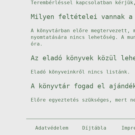
Terembérléssel kapcsolatban kérjük
Milyen feltételei vannak a
A könyvtárban előre megtervezett, 
nyomtatására nincs lehetőség. A mu
óra.
Az eladó könyvek közül leh
Eladó könyveinkről nincs listánk.
A könyvtár fogad el ajándé
Előre egyeztetés szükséges, mert n
Adatvédelem
Díjtábla
Impr