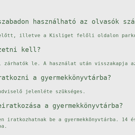
szabadon használható az olvasók szá
előtt, illetve a Kisliget felőli oldalon park
zetni kell?
l zárhatók le. A használat után visszakapja a
ratkozni a gyermekkönyvtárba?
ndviselő jelenléte szükséges.
eiratkozása a gyermekkönyvtárba?
en iratkozhatnak be a gyermekkönyvtárba. 14 é
ba.