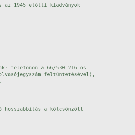
s az 1945 előtti kiadványok
nk: telefonon a 66/530-216-os
olvasójegyszám feltüntetésével),
.
ő hosszabbítás a kölcsönzött