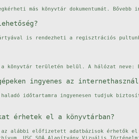
egkérheti más könyvtár dokumentumát. Bővebb 
lehetőség?
ártyával is rendezheti a regisztrációs pultun
 a könyvtár területén belül. A hálózat neve: 
gépeken ingyenes az internethasznál
 haladó időtartamra ingyenesen tudjuk biztosí
kat érhetek el a könyvtárban?
 az alábbi előfizetett adatbázisok érhetők el
chívum, USC SOÁ Alapítvány Vizuális Történelm