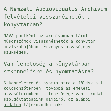
A Nemzeti Audiovizuális Archívum
felvételei visszanézhetők a
könyvtárban?
NAVA-pontként az archívumban tárolt
műsorszámok visszanézhetők a könyvtár
moziszobájában. Érvényes olvasójegy
szükséges.
Van lehetőség a könyvtárban
szkennelésre és nyomtatásra?
Szkennelésre és nyomtatásra a földszinti
kölcsönzőtérben, továbbá az emeleti
olvasóteremben is lehetősége van. Irodai
szolgáltatásaink díjairól
az alábbi
oldalon
tájékozódhatnak: