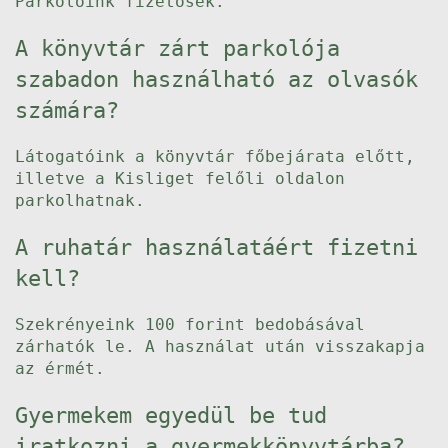
Parkolóink fizetősek.
A könyvtár zárt parkolója
szabadon használható az olvasók
számára?
Látogatóink a könyvtár főbejárata előtt,
illetve a Kisliget felőli oldalon
parkolhatnak.
A ruhatár használatáért fizetni
kell?
Szekrényeink 100 forint bedobásával
zárhatók le. A használat után visszakapja
az érmét.
Gyermekem egyedül be tud
iratkozni a gyermekkönyvtárba?