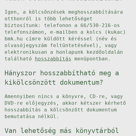
Igen, a kölcsönzések meghosszabbítására
otthonról is több lehetőséget
biztosítunk: telefonon a 66/530-216-os
telefonszámon, e-mailben a kolcs (kukac)
bmk.hu címre küldött kéréssel (név és
olvasójegyszám feltüntetésével), vagy
elektronikusan a honlapunk kezdőoldalán
található
hosszabbítás
menüpontban.
Hányszor hosszabbítható meg a
kikölcsönzött dokumentum?
Amennyiben nincs a könyvre, CD-re, vagy
DVD-re előjegyzés, akkor kétszer kérhető
hosszabbítás a kölcsönzött dokumentum
bemutatása nélkül.
Van lehetőség más könyvtárból