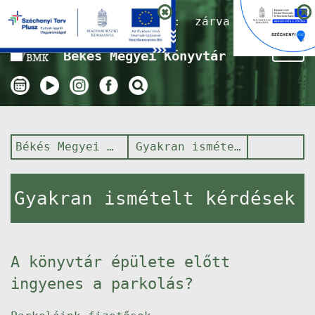
Nyitvatartás ma:
zárva
Tog
Békés Megyei Könyvtár
nav
Békés Megyei Könyvtár
Gyakran ismételt kérdések
Gyakran ismételt kérdések
A könyvtár épülete előtt
ingyenes a parkolás?