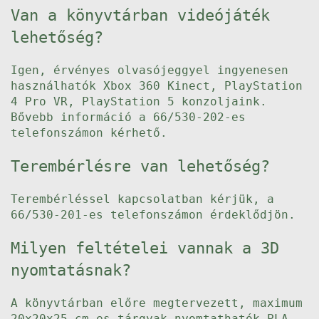
Van a könyvtárban videójáték
lehetőség?
Igen, érvényes olvasójeggyel ingyenesen
használhatók Xbox 360 Kinect, PlayStation
4 Pro VR, PlayStation 5 konzoljaink.
Bővebb információ a 66/530-202-es
telefonszámon kérhető.
Terembérlésre van lehetőség?
Terembérléssel kapcsolatban kérjük, a
66/530-201-es telefonszámon érdeklődjön.
Milyen feltételei vannak a 3D
nyomtatásnak?
A könyvtárban előre megtervezett, maximum
20x20x25 cm-es tárgyak nyomtathatók PLA