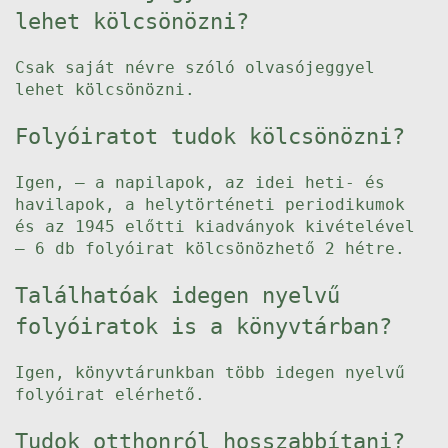
lehet kölcsönözni?
Csak saját névre szóló olvasójeggyel
lehet kölcsönözni.
Folyóiratot tudok kölcsönözni?
Igen, – a napilapok, az idei heti- és
havilapok, a helytörténeti periodikumok
és az 1945 előtti kiadványok kivételével
– 6 db folyóirat kölcsönözhető 2 hétre.
Találhatóak idegen nyelvű
folyóiratok is a könyvtárban?
Igen, könyvtárunkban több idegen nyelvű
folyóirat elérhető.
Tudok otthonról hosszabbítani?