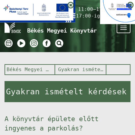
Nyitvatartás ma:
11:00–17:00
(Gyermekkönyvtár 17:00-ig)
Tog
Békés Megyei Könyvtár
nav
Békés Megyei Könyvtár
Gyakran ismételt kérdések
Gyakran ismételt kérdések
A könyvtár épülete előtt
ingyenes a parkolás?