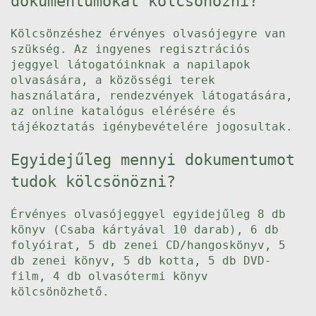
dokumentumokat kölcsönözni?
Kölcsönzéshez érvényes olvasójegyre van
szükség. Az ingyenes regisztrációs
jeggyel látogatóinknak a napilapok
olvasására, a közösségi terek
használatára, rendezvények látogatására,
az online katalógus elérésére és
tájékoztatás igénybevételére jogosultak.
Egyidejűleg mennyi dokumentumot
tudok kölcsönözni?
Érvényes olvasójeggyel egyidejűleg 8 db
könyv (Csaba kártyával 10 darab), 6 db
folyóirat, 5 db zenei CD/hangoskönyv, 5
db zenei könyv, 5 db kotta, 5 db DVD-
film, 4 db olvasótermi könyv
kölcsönözhető.