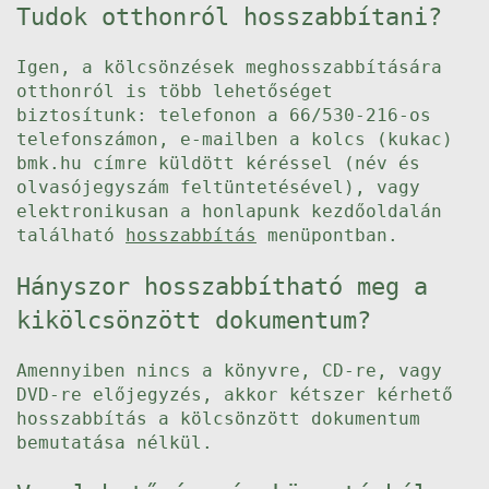
Tudok otthonról hosszabbítani?
Igen, a kölcsönzések meghosszabbítására
otthonról is több lehetőséget
biztosítunk: telefonon a 66/530-216-os
telefonszámon, e-mailben a kolcs (kukac)
bmk.hu címre küldött kéréssel (név és
olvasójegyszám feltüntetésével), vagy
elektronikusan a honlapunk kezdőoldalán
található
hosszabbítás
menüpontban.
Hányszor hosszabbítható meg a
kikölcsönzött dokumentum?
Amennyiben nincs a könyvre, CD-re, vagy
DVD-re előjegyzés, akkor kétszer kérhető
hosszabbítás a kölcsönzött dokumentum
bemutatása nélkül.