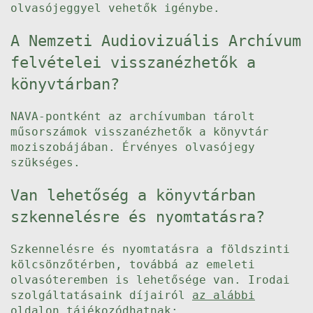
olvasójeggyel vehetők igénybe.
A Nemzeti Audiovizuális Archívum
felvételei visszanézhetők a
könyvtárban?
NAVA-pontként az archívumban tárolt
műsorszámok visszanézhetők a könyvtár
moziszobájában. Érvényes olvasójegy
szükséges.
Van lehetőség a könyvtárban
szkennelésre és nyomtatásra?
Szkennelésre és nyomtatásra a földszinti
kölcsönzőtérben, továbbá az emeleti
olvasóteremben is lehetősége van. Irodai
szolgáltatásaink díjairól
az alábbi
oldalon
tájékozódhatnak: