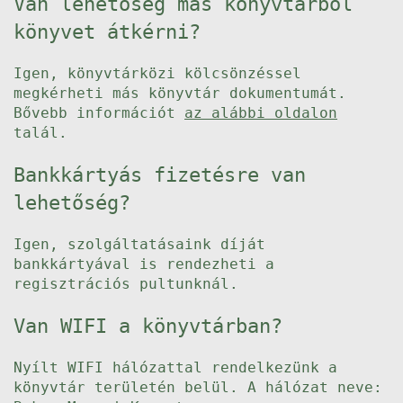
Van lehetőség más könyvtárból
könyvet átkérni?
Igen, könyvtárközi kölcsönzéssel
megkérheti más könyvtár dokumentumát.
Bővebb információt
az alábbi oldalon
talál.
Bankkártyás fizetésre van
lehetőség?
Igen, szolgáltatásaink díját
bankkártyával is rendezheti a
regisztrációs pultunknál.
Van WIFI a könyvtárban?
Nyílt WIFI hálózattal rendelkezünk a
könyvtár területén belül. A hálózat neve: