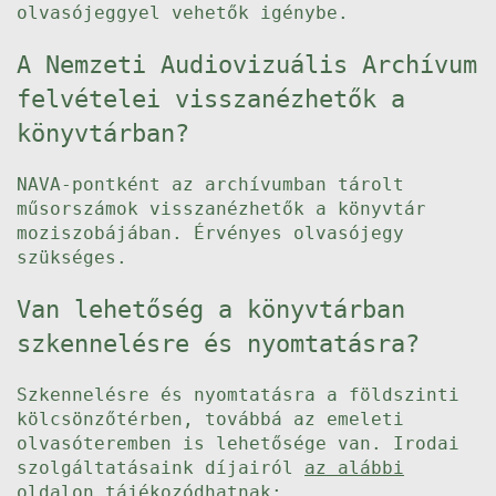
olvasójeggyel vehetők igénybe.
A Nemzeti Audiovizuális Archívum
felvételei visszanézhetők a
könyvtárban?
NAVA-pontként az archívumban tárolt
műsorszámok visszanézhetők a könyvtár
moziszobájában. Érvényes olvasójegy
szükséges.
Van lehetőség a könyvtárban
szkennelésre és nyomtatásra?
Szkennelésre és nyomtatásra a földszinti
kölcsönzőtérben, továbbá az emeleti
olvasóteremben is lehetősége van. Irodai
szolgáltatásaink díjairól
az alábbi
oldalon
tájékozódhatnak: