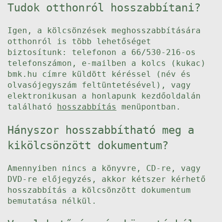
Tudok otthonról hosszabbítani?
Igen, a kölcsönzések meghosszabbítására
otthonról is több lehetőséget
biztosítunk: telefonon a 66/530-216-os
telefonszámon, e-mailben a kolcs (kukac)
bmk.hu címre küldött kéréssel (név és
olvasójegyszám feltüntetésével), vagy
elektronikusan a honlapunk kezdőoldalán
található
hosszabbítás
menüpontban.
Hányszor hosszabbítható meg a
kikölcsönzött dokumentum?
Amennyiben nincs a könyvre, CD-re, vagy
DVD-re előjegyzés, akkor kétszer kérhető
hosszabbítás a kölcsönzött dokumentum
bemutatása nélkül.