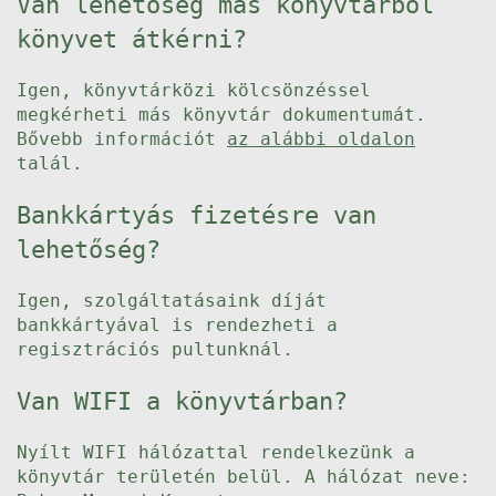
Van lehetőség más könyvtárból
könyvet átkérni?
Igen, könyvtárközi kölcsönzéssel
megkérheti más könyvtár dokumentumát.
Bővebb információt
az alábbi oldalon
talál.
Bankkártyás fizetésre van
lehetőség?
Igen, szolgáltatásaink díját
bankkártyával is rendezheti a
regisztrációs pultunknál.
Van WIFI a könyvtárban?
Nyílt WIFI hálózattal rendelkezünk a
könyvtár területén belül. A hálózat neve: