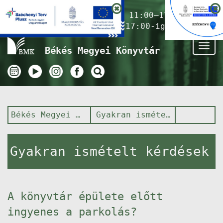
Nyitvatartás ma:
11:00–17:00
(Gyermekkönyvtár 17:00-ig)
Tog
Békés Megyei Könyvtár
nav
Békés Megyei Könyvtár
Gyakran ismételt kérdések
Gyakran ismételt kérdések
A könyvtár épülete előtt
ingyenes a parkolás?