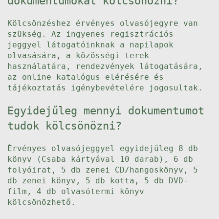
dokumentumokat kölcsönözni?
Kölcsönzéshez érvényes olvasójegyre van
szükség. Az ingyenes regisztrációs
jeggyel látogatóinknak a napilapok
olvasására, a közösségi terek
használatára, rendezvények látogatására,
az online katalógus elérésére és
tájékoztatás igénybevételére jogosultak.
Egyidejűleg mennyi dokumentumot
tudok kölcsönözni?
Érvényes olvasójeggyel egyidejűleg 8 db
könyv (Csaba kártyával 10 darab), 6 db
folyóirat, 5 db zenei CD/hangoskönyv, 5
db zenei könyv, 5 db kotta, 5 db DVD-
film, 4 db olvasótermi könyv
kölcsönözhető.