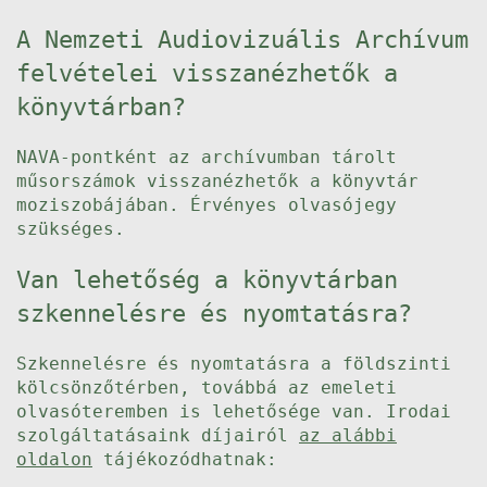
A Nemzeti Audiovizuális Archívum
felvételei visszanézhetők a
könyvtárban?
NAVA-pontként az archívumban tárolt
műsorszámok visszanézhetők a könyvtár
moziszobájában. Érvényes olvasójegy
szükséges.
Van lehetőség a könyvtárban
szkennelésre és nyomtatásra?
Szkennelésre és nyomtatásra a földszinti
kölcsönzőtérben, továbbá az emeleti
olvasóteremben is lehetősége van. Irodai
szolgáltatásaink díjairól
az alábbi
oldalon
tájékozódhatnak: