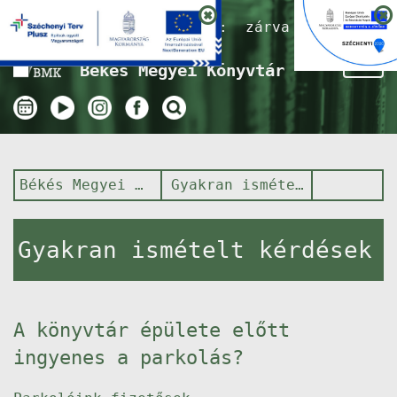
Nyitvatartás ma:
zárva
Tog
Békés Megyei Könyvtár
nav
Békés Megyei Könyvtár
Gyakran ismételt kérdések
Gyakran ismételt kérdések
A könyvtár épülete előtt
ingyenes a parkolás?