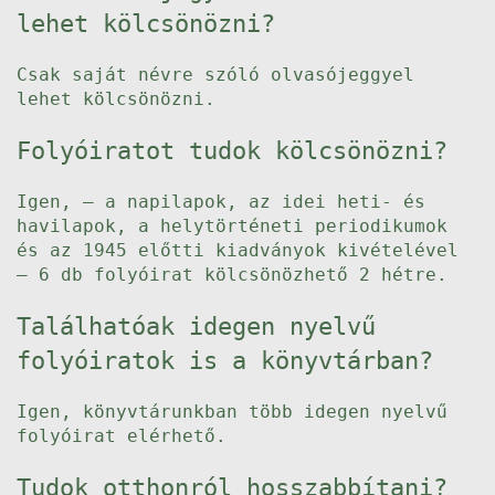
lehet kölcsönözni?
Csak saját névre szóló olvasójeggyel
lehet kölcsönözni.
Folyóiratot tudok kölcsönözni?
Igen, – a napilapok, az idei heti- és
havilapok, a helytörténeti periodikumok
és az 1945 előtti kiadványok kivételével
– 6 db folyóirat kölcsönözhető 2 hétre.
Találhatóak idegen nyelvű
folyóiratok is a könyvtárban?
Igen, könyvtárunkban több idegen nyelvű
folyóirat elérhető.
Tudok otthonról hosszabbítani?