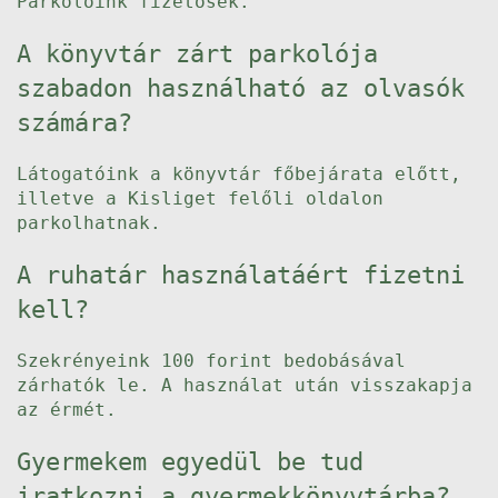
Parkolóink fizetősek.
A könyvtár zárt parkolója
szabadon használható az olvasók
számára?
Látogatóink a könyvtár főbejárata előtt,
illetve a Kisliget felőli oldalon
parkolhatnak.
A ruhatár használatáért fizetni
kell?
Szekrényeink 100 forint bedobásával
zárhatók le. A használat után visszakapja
az érmét.
Gyermekem egyedül be tud
iratkozni a gyermekkönyvtárba?