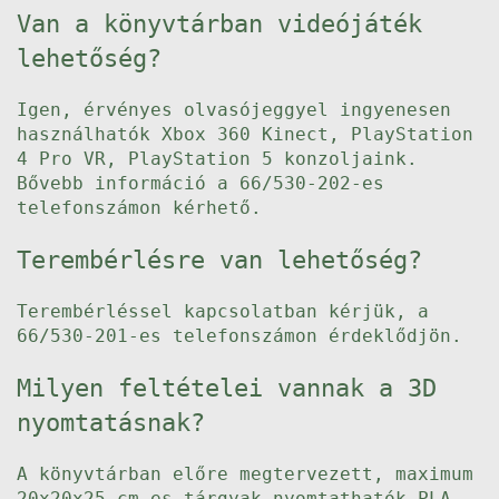
Van a könyvtárban videójáték
lehetőség?
Igen, érvényes olvasójeggyel ingyenesen
használhatók Xbox 360 Kinect, PlayStation
4 Pro VR, PlayStation 5 konzoljaink.
Bővebb információ a 66/530-202-es
telefonszámon kérhető.
Terembérlésre van lehetőség?
Terembérléssel kapcsolatban kérjük, a
66/530-201-es telefonszámon érdeklődjön.
Milyen feltételei vannak a 3D
nyomtatásnak?
A könyvtárban előre megtervezett, maximum
20x20x25 cm-es tárgyak nyomtathatók PLA