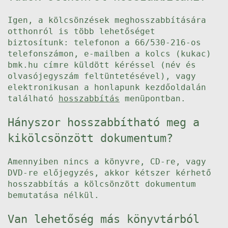
Igen, a kölcsönzések meghosszabbítására
otthonról is több lehetőséget
biztosítunk: telefonon a 66/530-216-os
telefonszámon, e-mailben a kolcs (kukac)
bmk.hu címre küldött kéréssel (név és
olvasójegyszám feltüntetésével), vagy
elektronikusan a honlapunk kezdőoldalán
található
hosszabbítás
menüpontban.
Hányszor hosszabbítható meg a
kikölcsönzött dokumentum?
Amennyiben nincs a könyvre, CD-re, vagy
DVD-re előjegyzés, akkor kétszer kérhető
hosszabbítás a kölcsönzött dokumentum
bemutatása nélkül.
Van lehetőség más könyvtárból