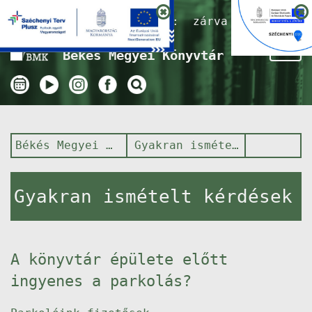
Nyitvatartás ma:
zárva
Tog
Békés Megyei Könyvtár
nav
Békés Megyei Könyvtár
Gyakran ismételt kérdések
Gyakran ismételt kérdések
A könyvtár épülete előtt
ingyenes a parkolás?