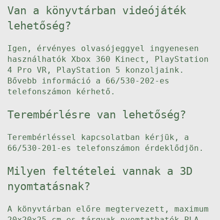
Van a könyvtárban videójáték
lehetőség?
Igen, érvényes olvasójeggyel ingyenesen
használhatók Xbox 360 Kinect, PlayStation
4 Pro VR, PlayStation 5 konzoljaink.
Bővebb információ a 66/530-202-es
telefonszámon kérhető.
Terembérlésre van lehetőség?
Terembérléssel kapcsolatban kérjük, a
66/530-201-es telefonszámon érdeklődjön.
Milyen feltételei vannak a 3D
nyomtatásnak?
A könyvtárban előre megtervezett, maximum
20x20x25 cm-es tárgyak nyomtathatók PLA