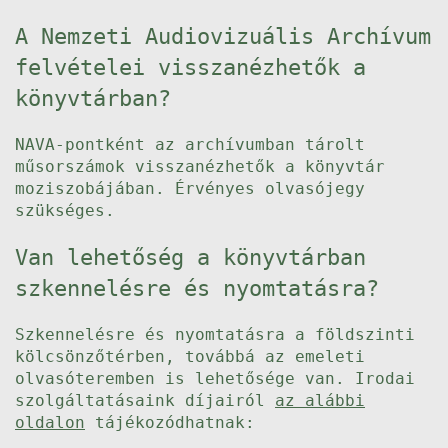
A Nemzeti Audiovizuális Archívum
felvételei visszanézhetők a
könyvtárban?
NAVA-pontként az archívumban tárolt
műsorszámok visszanézhetők a könyvtár
moziszobájában. Érvényes olvasójegy
szükséges.
Van lehetőség a könyvtárban
szkennelésre és nyomtatásra?
Szkennelésre és nyomtatásra a földszinti
kölcsönzőtérben, továbbá az emeleti
olvasóteremben is lehetősége van. Irodai
szolgáltatásaink díjairól
az alábbi
oldalon
tájékozódhatnak: