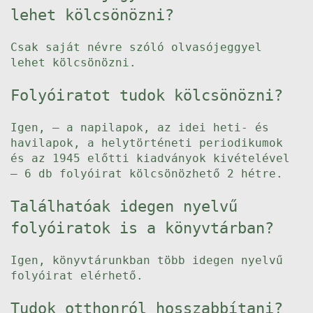
lehet kölcsönözni?
Csak saját névre szóló olvasójeggyel
lehet kölcsönözni.
Folyóiratot tudok kölcsönözni?
Igen, – a napilapok, az idei heti- és
havilapok, a helytörténeti periodikumok
és az 1945 előtti kiadványok kivételével
– 6 db folyóirat kölcsönözhető 2 hétre.
Találhatóak idegen nyelvű
folyóiratok is a könyvtárban?
Igen, könyvtárunkban több idegen nyelvű
folyóirat elérhető.
Tudok otthonról hosszabbítani?