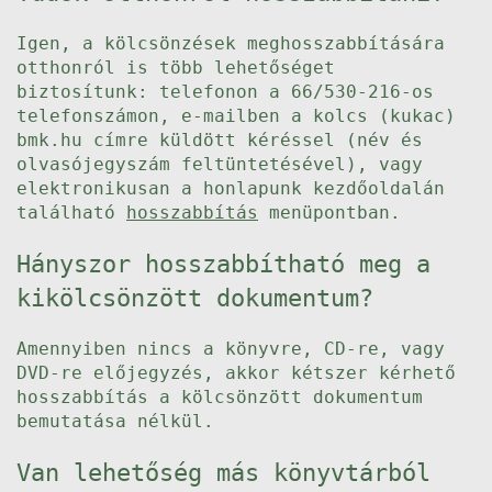
Igen, a kölcsönzések meghosszabbítására
otthonról is több lehetőséget
biztosítunk: telefonon a 66/530-216-os
telefonszámon, e-mailben a kolcs (kukac)
bmk.hu címre küldött kéréssel (név és
olvasójegyszám feltüntetésével), vagy
elektronikusan a honlapunk kezdőoldalán
található
hosszabbítás
menüpontban.
Hányszor hosszabbítható meg a
kikölcsönzött dokumentum?
Amennyiben nincs a könyvre, CD-re, vagy
DVD-re előjegyzés, akkor kétszer kérhető
hosszabbítás a kölcsönzött dokumentum
bemutatása nélkül.
Van lehetőség más könyvtárból