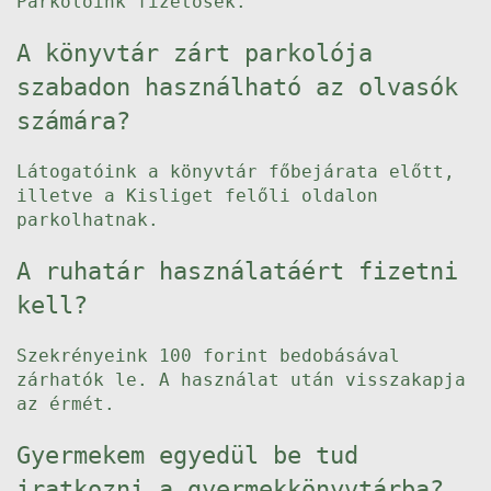
Parkolóink fizetősek.
A könyvtár zárt parkolója
szabadon használható az olvasók
számára?
Látogatóink a könyvtár főbejárata előtt,
illetve a Kisliget felőli oldalon
parkolhatnak.
A ruhatár használatáért fizetni
kell?
Szekrényeink 100 forint bedobásával
zárhatók le. A használat után visszakapja
az érmét.
Gyermekem egyedül be tud
iratkozni a gyermekkönyvtárba?