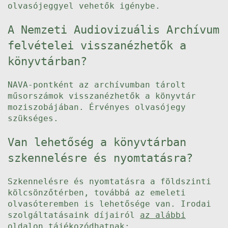
olvasójeggyel vehetők igénybe.
A Nemzeti Audiovizuális Archívum
felvételei visszanézhetők a
könyvtárban?
NAVA-pontként az archívumban tárolt
műsorszámok visszanézhetők a könyvtár
moziszobájában. Érvényes olvasójegy
szükséges.
Van lehetőség a könyvtárban
szkennelésre és nyomtatásra?
Szkennelésre és nyomtatásra a földszinti
kölcsönzőtérben, továbbá az emeleti
olvasóteremben is lehetősége van. Irodai
szolgáltatásaink díjairól
az alábbi
oldalon
tájékozódhatnak: