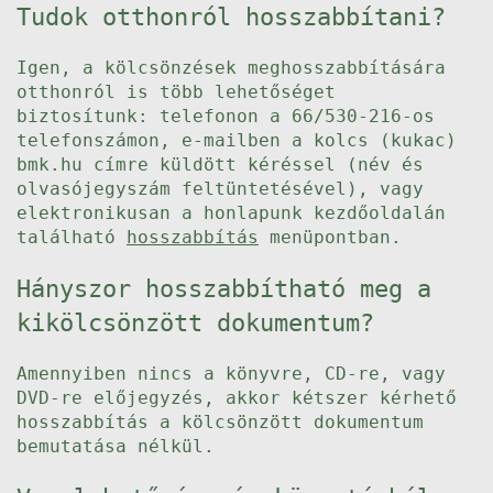
Tudok otthonról hosszabbítani?
Igen, a kölcsönzések meghosszabbítására
otthonról is több lehetőséget
biztosítunk: telefonon a 66/530-216-os
telefonszámon, e-mailben a kolcs (kukac)
bmk.hu címre küldött kéréssel (név és
olvasójegyszám feltüntetésével), vagy
elektronikusan a honlapunk kezdőoldalán
található
hosszabbítás
menüpontban.
Hányszor hosszabbítható meg a
kikölcsönzött dokumentum?
Amennyiben nincs a könyvre, CD-re, vagy
DVD-re előjegyzés, akkor kétszer kérhető
hosszabbítás a kölcsönzött dokumentum
bemutatása nélkül.