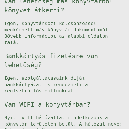
Van lehetőség más könyvtárból
könyvet átkérni?
Igen, könyvtárközi kölcsönzéssel
megkérheti más könyvtár dokumentumát.
Bővebb információt
az alábbi oldalon
talál.
Bankkártyás fizetésre van
lehetőség?
Igen, szolgáltatásaink díját
bankkártyával is rendezheti a
regisztrációs pultunknál.
Van WIFI a könyvtárban?
Nyílt WIFI hálózattal rendelkezünk a
könyvtár területén belül. A hálózat neve: