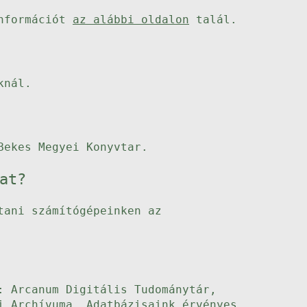
információt
az alábbi oldalon
talál.
knál.
Bekes Megyei Konyvtar.
at?
tani számítógépeinken az
: Arcanum Digitális Tudománytár,
i Archívuma. Adatbázisaink érvényes