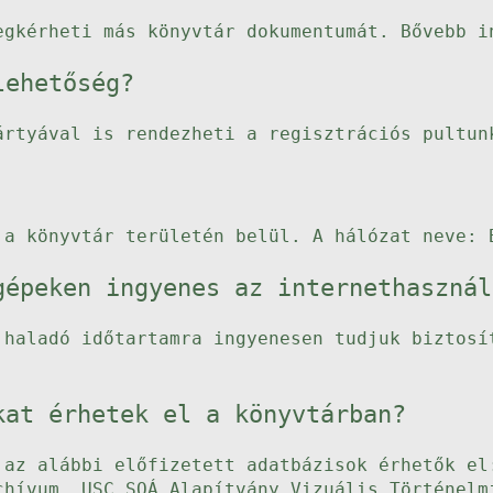
egkérheti más könyvtár dokumentumát. Bővebb 
lehetőség?
ártyával is rendezheti a regisztrációs pultun
 a könyvtár területén belül. A hálózat neve: 
gépeken ingyenes az internethasznál
 haladó időtartamra ingyenesen tudjuk biztosí
kat érhetek el a könyvtárban?
 az alábbi előfizetett adatbázisok érhetők el
chívum, USC SOÁ Alapítvány Vizuális Történelm