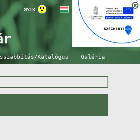
ár
sszabbítás/Katalógus
Galéria