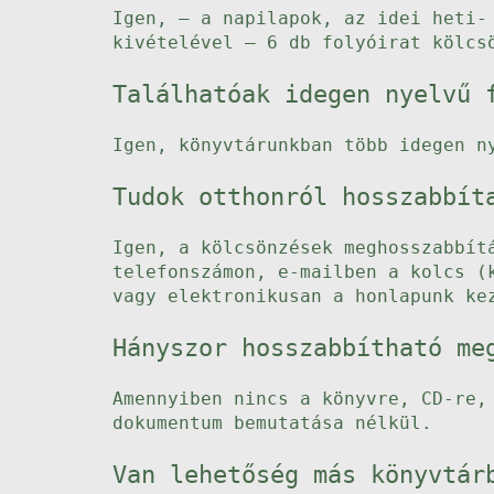
Igen, – a napilapok, az idei heti-
kivételével – 6 db folyóirat kölcs
Találhatóak idegen nyelvű 
Igen, könyvtárunkban több idegen n
Tudok otthonról hosszabbít
Igen, a kölcsönzések meghosszabbít
telefonszámon, e-mailben a kolcs (
vagy elektronikusan a honlapunk k
Hányszor hosszabbítható me
Amennyiben nincs a könyvre, CD-re,
dokumentum bemutatása nélkül.
Van lehetőség más könyvtár