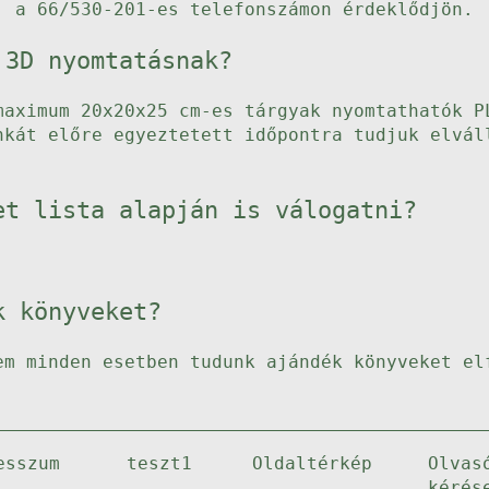
, a 66/530-201-es telefonszámon érdeklődjön.
 3D nyomtatásnak?
maximum 20x20x25 cm-es tárgyak nyomtathatók P
nkát előre egyeztetett időpontra tudjuk elvál
et lista alapján is válogatni?
k könyveket?
em minden esetben tudunk ajándék könyveket el
esszum
teszt1
Oldaltérkép
Olvas
kérés