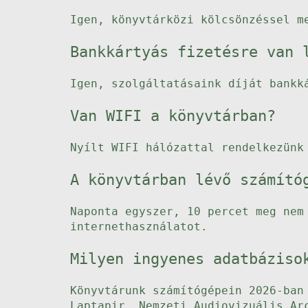
Igen, könyvtárközi kölcsönzéssel m
Bankkártyás fizetésre van 
Igen, szolgáltatásaink díját bankk
Van WIFI a könyvtárban?
Nyílt WIFI hálózattal rendelkezünk
A könyvtárban lévő számító
Naponta egyszer, 10 percet meg nem
internethasználatot.
Milyen ingyenes adatbáziso
Könyvtárunk számítógépein 2026-ban
Laptapir, Nemzeti Audiovizuális Ar