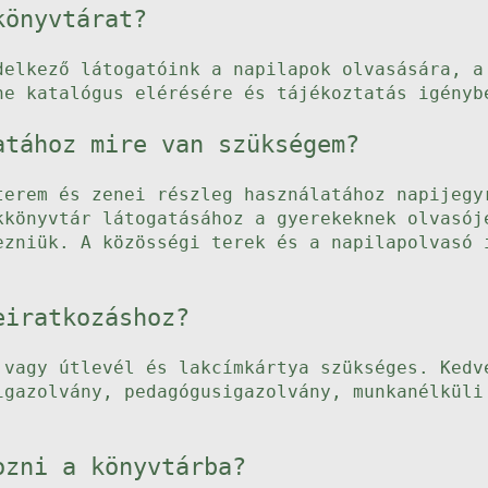
könyvtárat?
delkező látogatóink a napilapok olvasására, a
ne katalógus elérésére és tájékoztatás igényb
atához mire van szükségem?
terem és zenei részleg használatához napijegy
kkönyvtár látogatásához a gyerekeknek olvasój
ezniük. A közösségi terek és a napilapolvasó 
eiratkozáshoz?
 vagy útlevél és lakcímkártya szükséges. Kedv
igazolvány, pedagógusigazolvány, munkanélküli
ozni a könyvtárba?