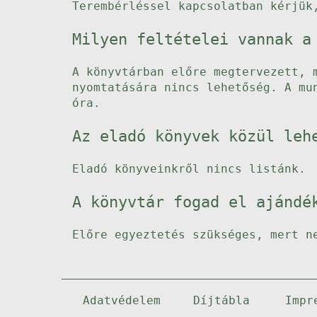
Terembérléssel kapcsolatban kérjük
Milyen feltételei vannak a
A könyvtárban előre megtervezett, 
nyomtatására nincs lehetőség. A mu
óra.
Az eladó könyvek közül leh
Eladó könyveinkről nincs listánk.
A könyvtár fogad el ajándé
Előre egyeztetés szükséges, mert n
Adatvédelem
Díjtábla
Impr