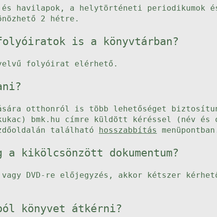
 és havilapok, a helytörténeti periodikumok é
önözhető 2 hétre.
folyóiratok is a könyvtárban?
yelvű folyóirat elérhető.
ani?
ására otthonról is több lehetőséget biztosítu
kukac) bmk.hu címre küldött kéréssel (név és 
ezdőoldalán található
hosszabbítás
menüpontban
g a kikölcsönzött dokumentum?
 vagy DVD-re előjegyzés, akkor kétszer kérhet
ból könyvet átkérni?