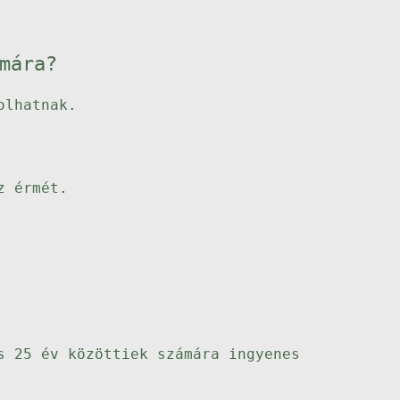
mára?
olhatnak.
z érmét.
s 25 év közöttiek számára ingyenes