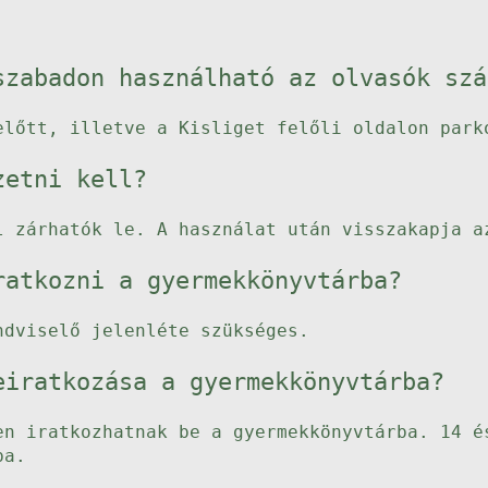
szabadon használható az olvasók szá
előtt, illetve a Kisliget felőli oldalon park
zetni kell?
l zárhatók le. A használat után visszakapja a
ratkozni a gyermekkönyvtárba?
ndviselő jelenléte szükséges.
eiratkozása a gyermekkönyvtárba?
en iratkozhatnak be a gyermekkönyvtárba. 14 é
ba.