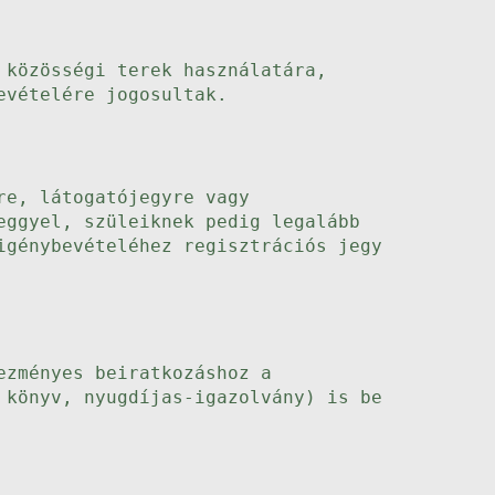
 közösségi terek használatára,
evételére jogosultak.
re, látogatójegyre vagy
eggyel, szüleiknek pedig legalább
igénybevételéhez regisztrációs jegy
ezményes beiratkozáshoz a
 könyv, nyugdíjas-igazolvány) is be