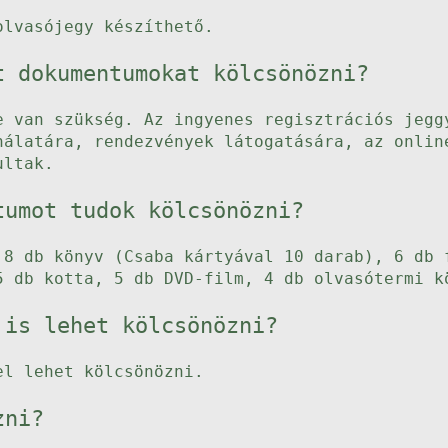
olvasójegy készíthető.
t dokumentumokat kölcsönözni?
e van szükség. Az ingyenes regisztrációs jegg
nálatára, rendezvények látogatására, az onlin
ultak.
tumot tudok kölcsönözni?
 8 db könyv (Csaba kártyával 10 darab), 6 db 
5 db kotta, 5 db DVD-film, 4 db olvasótermi k
 is lehet kölcsönözni?
el lehet kölcsönözni.
zni?