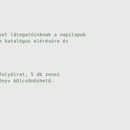
yel látogatóinknak a napilapok
e katalógus elérésére és
folyóirat, 5 db zenei
önyv kölcsönözhető.