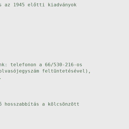
s az 1945 előtti kiadványok
nk: telefonon a 66/530-216-os
olvasójegyszám feltüntetésével),
.
ő hosszabbítás a kölcsönzött