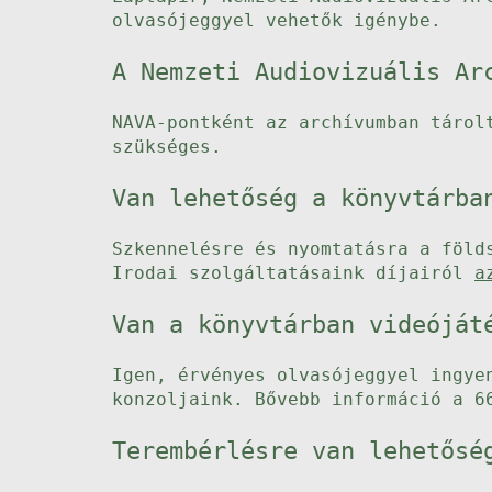
olvasójeggyel vehetők igénybe.
A Nemzeti Audiovizuális Ar
NAVA-pontként az archívumban tárol
szükséges.
Van lehetőség a könyvtárba
Szkennelésre és nyomtatásra a föld
Irodai szolgáltatásaink díjairól
a
Van a könyvtárban videóját
Igen, érvényes olvasójeggyel ingye
konzoljaink. Bővebb információ a 6
Terembérlésre van lehetősé