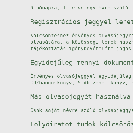
6 hónapra, illetve egy évre szóló 
Regisztrációs jeggyel lehe
Kölcsönzéshez érvényes olvasójegyr
olvasására, a közösségi terek hasz
tájékoztatás igénybevételére jogos
Egyidejűleg mennyi dokumen
Érvényes olvasójeggyel egyidejűleg
CD/hangoskönyv, 5 db zenei könyv, 
Más olvasójegyét használva
Csak saját névre szóló olvasójeggy
Folyóiratot tudok kölcsönö