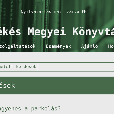
Nyitvatartás ma:
zárva
ékés Megyei Könyvt
zolgáltatások
Események
Ajánló
Ho
mételt kérdések
ések
ngyenes a parkolás?