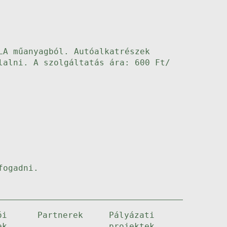
LA műanyagból. Autóalkatrészek
lalni. A szolgáltatás ára: 600 Ft/
fogadni.
ói
Partnerek
Pályázati
ek
projektek