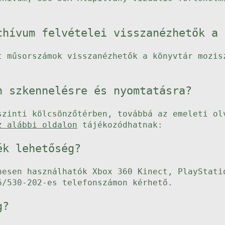
chívum felvételei visszanézhetők a 
t műsorszámok visszanézhetők a könyvtár mozis
n szkennelésre és nyomtatásra?
szinti kölcsönzőtérben, továbbá az emeleti ol
z alábbi oldalon
tájékozódhatnak:
ék lehetőség?
nesen használhatók Xbox 360 Kinect, PlayStati
6/530-202-es telefonszámon kérhető.
g?