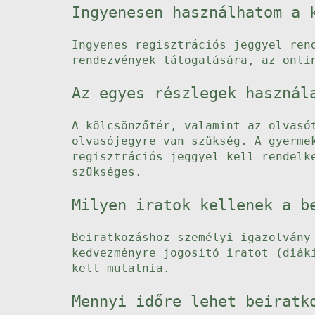
Ingyenesen használhatom a 
Ingyenes regisztrációs jeggyel ren
rendezvények látogatására, az onli
Az egyes részlegek használ
A kölcsönzőtér, valamint az olvasó
olvasójegyre van szükség. A gyerme
regisztrációs jeggyel kell rendelk
szükséges.
Milyen iratok kellenek a b
Beiratkozáshoz személyi igazolvány
kedvezményre jogosító iratot (diák
kell mutatnia.
Mennyi időre lehet beiratk