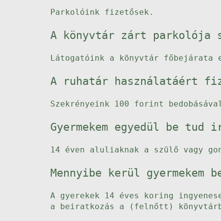
Parkolóink fizetősek.
A könyvtár zárt parkolója 
Látogatóink a könyvtár főbejárata 
A ruhatár használatáért fi
Szekrényeink 100 forint bedobásáva
Gyermekem egyedül be tud i
14 éven aluliaknak a szülő vagy go
Mennyibe kerül gyermekem b
A gyerekek 14 éves koring ingyenes
a beiratkozás a (felnőtt) könyvtár