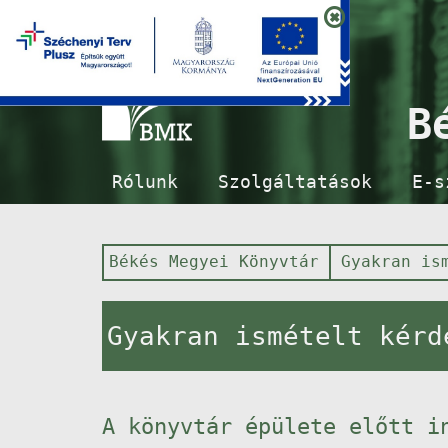
B
Rólunk
Szolgáltatások
E-s
Békés Megyei Könyvtár
Gyakran is
Gyakran ismételt kérd
A könyvtár épülete előtt i