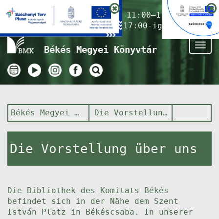
Nyitvatartás ma:
11:00–17:00
(Gyermekkönyvtár 17:00-ig)
Tog
Békés Megyei Könyvtár
nav
Békés Megyei Könyvtár
Die Vorstellung über uns
Die Vorstellung über uns
Die Bibliothek des Komitats Békés
befindet sich in der Nähe dem Szent
István Platz in Békéscsaba. In unserer