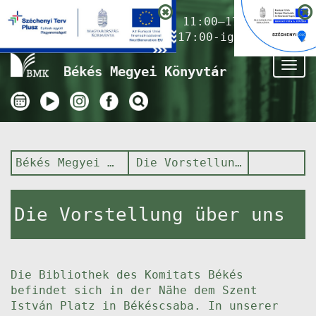
Nyitvatartás ma:
11:00–17:00
(Gyermekkönyvtár 17:00-ig)
Tog
Békés Megyei Könyvtár
nav
Békés Megyei Könyvtár
Die Vorstellung über uns
Die Vorstellung über uns
Die Bibliothek des Komitats Békés
befindet sich in der Nähe dem Szent
István Platz in Békéscsaba. In unserer