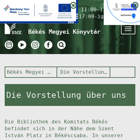
Nyitvatartás ma:
11:00–17:00
(Gyermekkönyvtár 17:00-ig)
Tog
Békés Megyei Könyvtár
nav
Békés Megyei Könyvtár
Die Vorstellung über uns
Die Vorstellung über uns
Die Bibliothek des Komitats Békés
befindet sich in der Nähe dem Szent
István Platz in Békéscsaba. In unserer