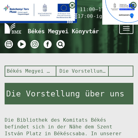
Nyitvatartás ma:
11:00–17:00
(Gyermekkönyvtár 17:00-ig)
Tog
Békés Megyei Könyvtár
nav
Békés Megyei Könyvtár
Die Vorstellung über uns
Die Vorstellung über uns
Die Bibliothek des Komitats Békés
befindet sich in der Nähe dem Szent
István Platz in Békéscsaba. In unserer