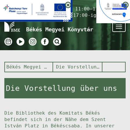
Nyitvatartás ma:
11:00–17:00
(Gyermekkönyvtár 17:00-ig)
Tog
Békés Megyei Könyvtár
nav
Békés Megyei Könyvtár
Die Vorstellung über uns
Die Vorstellung über uns
Die Bibliothek des Komitats Békés
befindet sich in der Nähe dem Szent
István Platz in Békéscsaba. In unserer