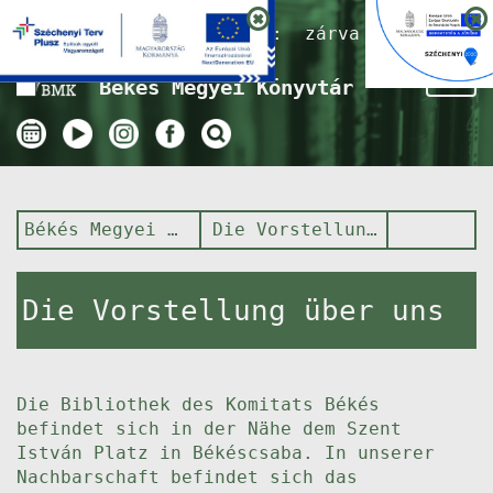
Nyitvatartás ma:
zárva
Tog
Békés Megyei Könyvtár
nav
Békés Megyei Könyvtár
Die Vorstellung über uns
Die Vorstellung über uns
Die Bibliothek des Komitats Békés
befindet sich in der Nähe dem Szent
István Platz in Békéscsaba. In unserer
Nachbarschaft befindet sich das