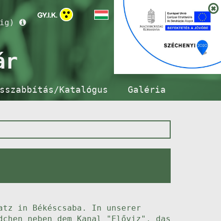
ig)
ár
sszabbítás/Katalógus
Galéria
atz in Békéscsaba. In unserer
dchen neben dem Kanal "Előviz", das