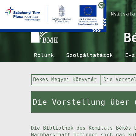
Nyitvat
B
Rólunk
Szolgáltatások
E-s
Békés Megyei Könyvtár
Die Vorste
Die Vorstellung über 
Die Bibliothek des Komitats Békés 
Nachbarschaft befindet sich das ku