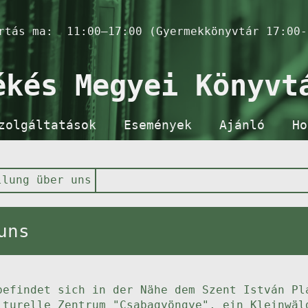
artás ma:
11:00–17:00 (Gyermekkönyvtár 17:00-
ékés Megyei Könyvt
zolgáltatások
Események
Ajánló
Ho
llung über uns
uns
befindet sich in der Nähe dem Szent István Pl
lturelle Zentrum "Csabagyöngye", ein Kleinwäl