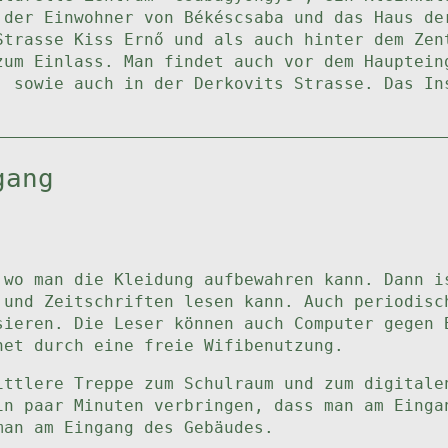
 der Einwohner von Békéscsaba und das Haus de
Strasse Kiss Ernő und als auch hinter dem Zen
zum Einlass. Man findet auch vor dem Hauptein
, sowie auch in der Derkovits Strasse. Das In
gang
 wo man die Kleidung aufbewahren kann. Dann i
 und Zeitschriften lesen kann. Auch periodisc
sieren. Die Leser können auch Computer gegen 
net durch eine freie Wifibenutzung.
ittlere Treppe zum Schulraum und zum digitale
in paar Minuten verbringen, dass man am Einga
man am Eingang des Gebäudes.