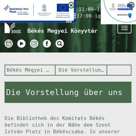
Nyitvatartás ma:
11:00–17:00
(Gyermekkönyvtár 17:00-ig)
Tog
Békés Megyei Könyvtár
nav
Békés Megyei Könyvtár
Die Vorstellung über uns
Die Vorstellung über uns
Die Bibliothek des Komitats Békés
befindet sich in der Nähe dem Szent
István Platz in Békéscsaba. In unserer