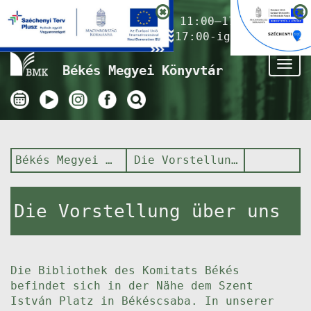
Nyitvatartás ma:
11:00–17:00
(Gyermekkönyvtár 17:00-ig)
Tog
Békés Megyei Könyvtár
nav
Békés Megyei Könyvtár
Die Vorstellung über uns
Die Vorstellung über uns
Die Bibliothek des Komitats Békés
befindet sich in der Nähe dem Szent
István Platz in Békéscsaba. In unserer