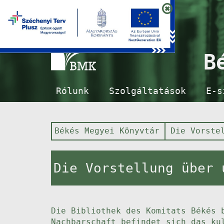
B
Rólunk
Szolgáltatások
E-s
Békés Megyei Könyvtár
Die Vorste
Die Vorstellung über 
Die Bibliothek des Komitats Békés 
Nachbarschaft befindet sich das ku