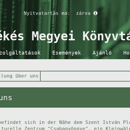
Nyitvatartás ma:
zárva
ékés Megyei Könyvt
zolgáltatások
Események
Ajánló
Ho
llung über uns
uns
befindet sich in der Nähe dem Szent István Pl
lturelle Zentrum "Csabagyöngye", ein Kleinwäl