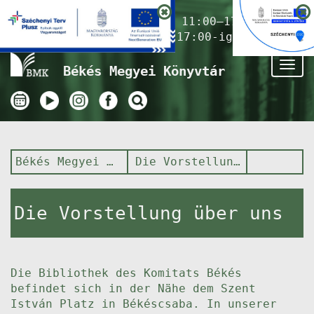
Nyitvatartás ma:
11:00–17:00
(Gyermekkönyvtár 17:00-ig)
Tog
Békés Megyei Könyvtár
nav
Békés Megyei Könyvtár
Die Vorstellung über uns
Die Vorstellung über uns
Die Bibliothek des Komitats Békés
befindet sich in der Nähe dem Szent
István Platz in Békéscsaba. In unserer