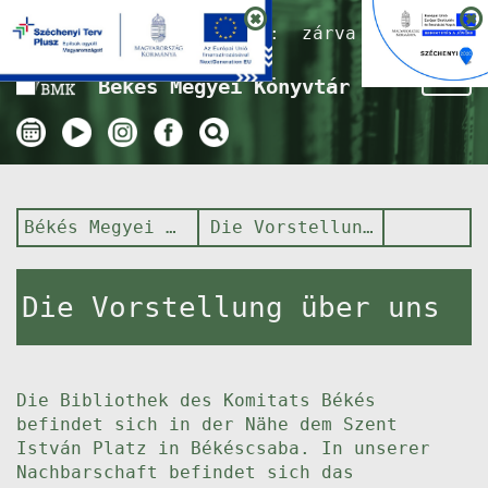
Nyitvatartás ma:
zárva
Tog
Békés Megyei Könyvtár
nav
Békés Megyei Könyvtár
Die Vorstellung über uns
Die Vorstellung über uns
Die Bibliothek des Komitats Békés
befindet sich in der Nähe dem Szent
István Platz in Békéscsaba. In unserer
Nachbarschaft befindet sich das