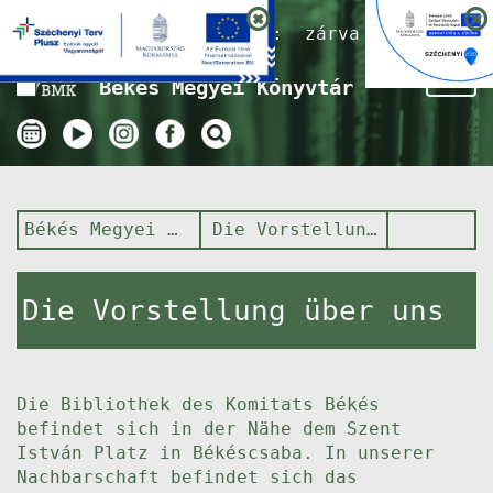
Nyitvatartás ma:
zárva
Tog
Békés Megyei Könyvtár
nav
Békés Megyei Könyvtár
Die Vorstellung über uns
Die Vorstellung über uns
Die Bibliothek des Komitats Békés
befindet sich in der Nähe dem Szent
István Platz in Békéscsaba. In unserer
Nachbarschaft befindet sich das