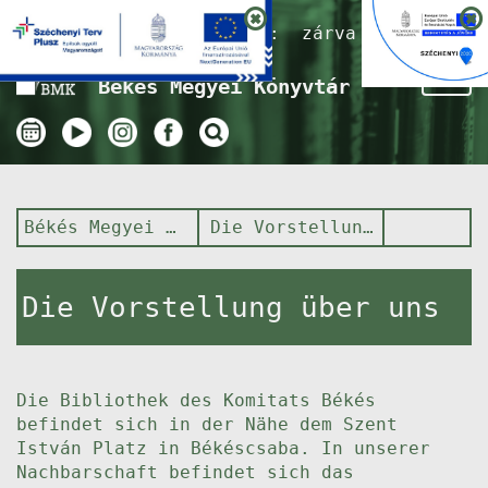
Nyitvatartás ma:
zárva
Tog
Békés Megyei Könyvtár
nav
Békés Megyei Könyvtár
Die Vorstellung über uns
Die Vorstellung über uns
Die Bibliothek des Komitats Békés
befindet sich in der Nähe dem Szent
István Platz in Békéscsaba. In unserer
Nachbarschaft befindet sich das