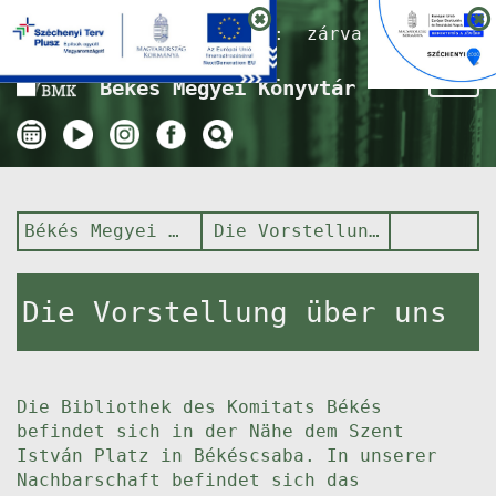
Nyitvatartás ma:
zárva
Tog
Békés Megyei Könyvtár
nav
Békés Megyei Könyvtár
Die Vorstellung über uns
Die Vorstellung über uns
Die Bibliothek des Komitats Békés
befindet sich in der Nähe dem Szent
István Platz in Békéscsaba. In unserer
Nachbarschaft befindet sich das