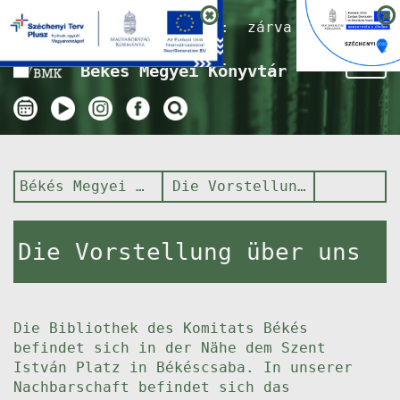
Nyitvatartás ma:
zárva
Tog
Békés Megyei Könyvtár
nav
Békés Megyei Könyvtár
Die Vorstellung über uns
Die Vorstellung über uns
Die Bibliothek des Komitats Békés
befindet sich in der Nähe dem Szent
István Platz in Békéscsaba. In unserer
Nachbarschaft befindet sich das