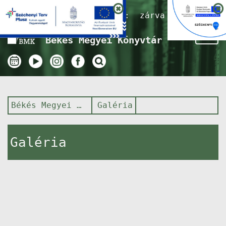
Nyitvatartás ma:
zárva
Tog
Békés Megyei Könyvtár
nav
Békés Megyei Könyvtár
Galéria
Galéria