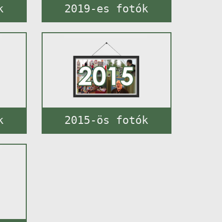
k
2019-es fotók
k
2015-ös fotók