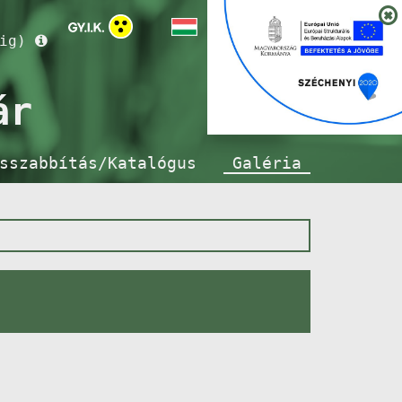
ig)
ár
sszabbítás/Katalógus
Galéria