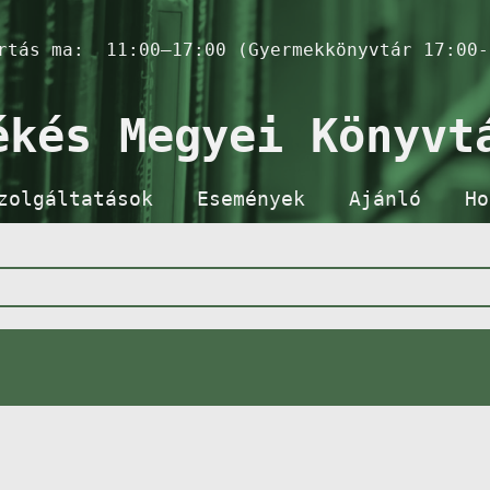
artás ma:
11:00–17:00 (Gyermekkönyvtár 17:00-
ékés Megyei Könyvt
zolgáltatások
Események
Ajánló
Ho