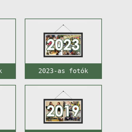
k
2023-as fotók