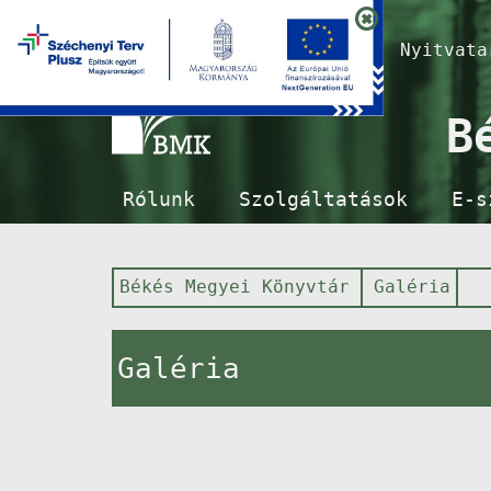
Nyitvat
B
Rólunk
Szolgáltatások
E-s
Békés Megyei Könyvtár
Galéria
Galéria