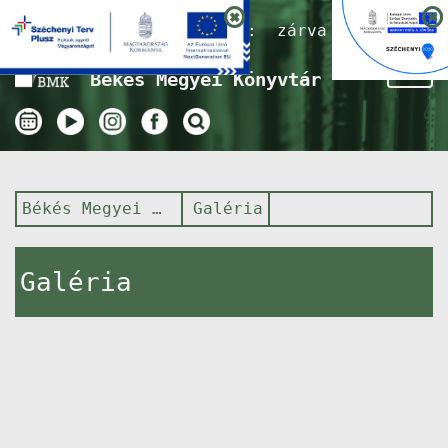
Nyitvatartás ma:
zárva
Tog
Békés Megyei Könyvtár
nav
Békés Megyei Könyvtár
Galéria
Galéria