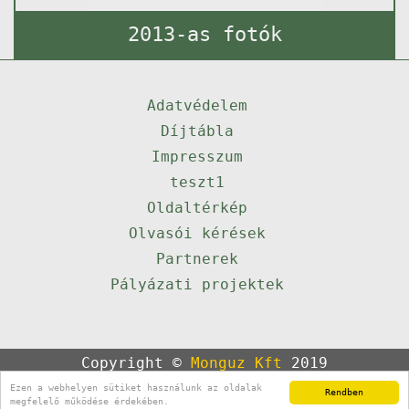
2013-as fotók
Adatvédelem
Díjtábla
Impresszum
teszt1
Oldaltérkép
Olvasói kérések
Partnerek
Pályázati projektek
Copyright ©
Monguz Kft
2019
Powered by
Qulto
Ezen a webhelyen sütiket használunk az oldalak
Rendben
Portál
24
megfelelő működése érdekében.