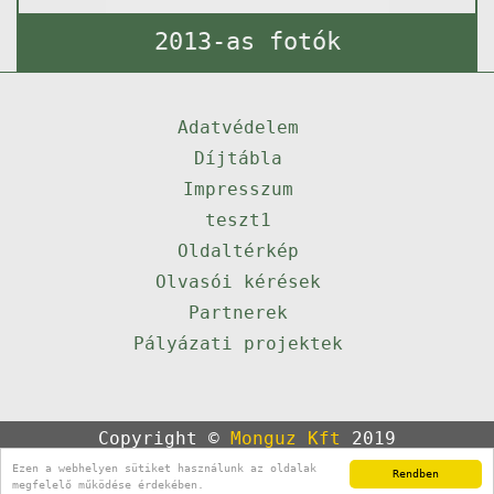
2013-as fotók
Adatvédelem
Díjtábla
Impresszum
teszt1
Oldaltérkép
Olvasói kérések
Partnerek
Pályázati projektek
Copyright ©
Monguz Kft
2019
Powered by
Qulto
Ezen a webhelyen sütiket használunk az oldalak
Rendben
Portál
24
megfelelő működése érdekében.