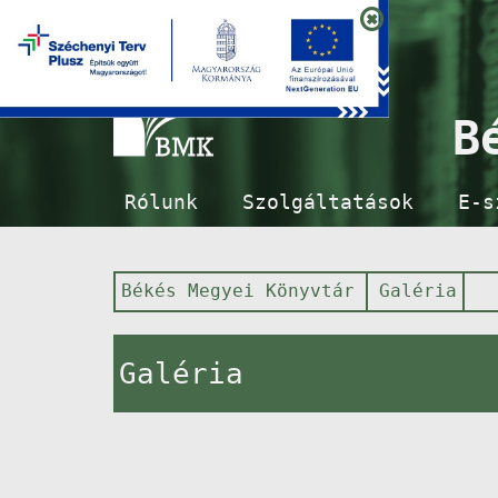
B
Rólunk
Szolgáltatások
E-s
Békés Megyei Könyvtár
Galéria
Galéria