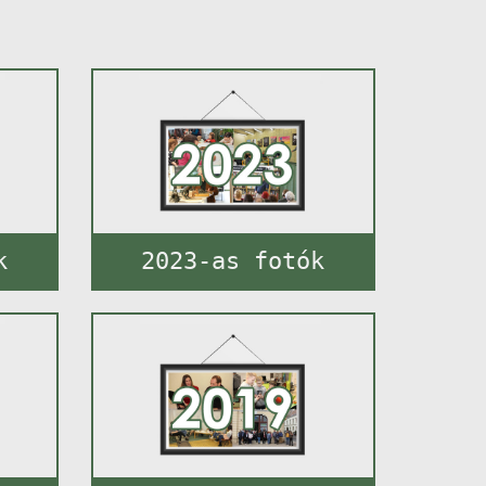
k
2023-as fotók