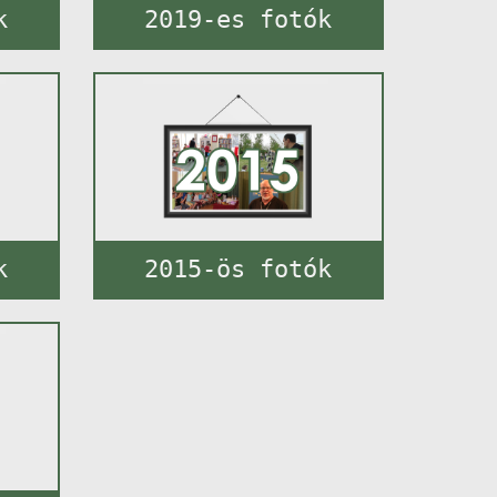
k
2019-es fotók
k
2015-ös fotók