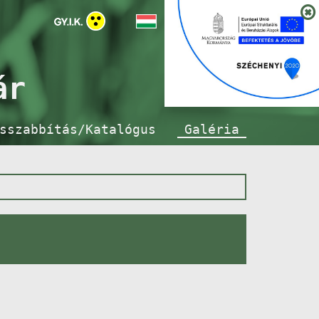
ár
sszabbítás/Katalógus
Galéria