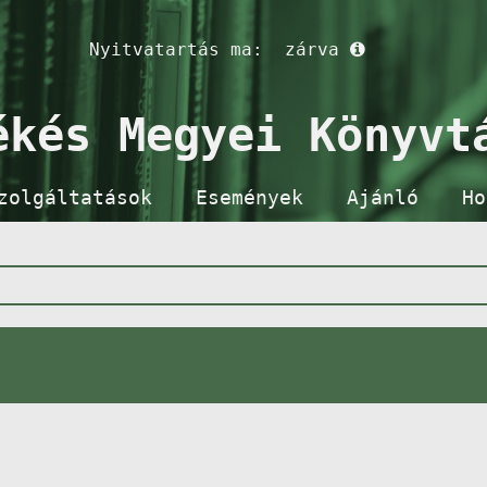
Nyitvatartás ma:
zárva
ékés Megyei Könyvt
zolgáltatások
Események
Ajánló
Ho