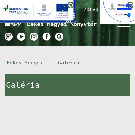
Nyitvatartás ma:
zárva
Tog
Békés Megyei Könyvtár
nav
Békés Megyei Könyvtár
Galéria
Galéria