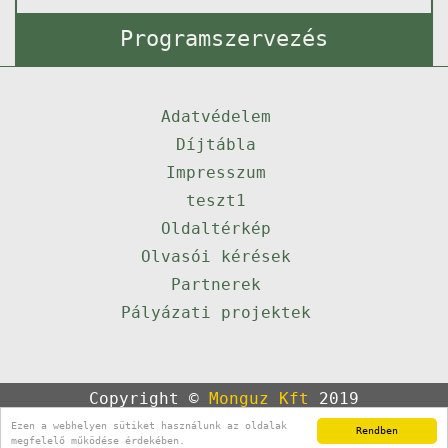
Programszervezés
Adatvédelem
Díjtábla
Impresszum
teszt1
Oldaltérkép
Olvasói kérések
Partnerek
Pályázati projektek
Copyright ©
Monguz Kft
2019
Powered by
Qulto
Ezen a webhelyen sütiket használunk az oldalak
Rendben
Portál
24
megfelelő működése érdekében.