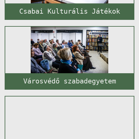
Csabai Kulturális Játékok
Városvédő szabadegyetem