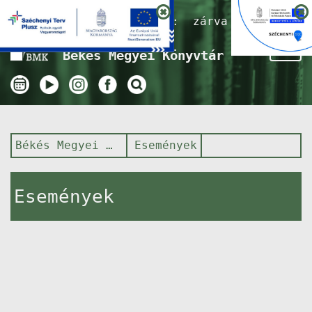
Nyitvatartás ma:
zárva
Tog
Békés Megyei Könyvtár
nav
Békés Megyei Könyvtár
Események
Események