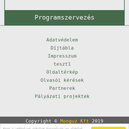
Programszervezés
Adatvédelem
Díjtábla
Impresszum
teszt1
Oldaltérkép
Olvasói kérések
Partnerek
Pályázati projektek
Copyright ©
Monguz Kft
2019
Powered by
Qulto
Ezen a webhelyen sütiket használunk az oldalak