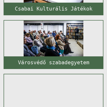
Csabai Kulturális Játékok
Városvédő szabadegyetem