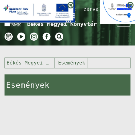
Nyitvatartás ma:
zárva
Tog
Békés Megyei Könyvtár
nav
Békés Megyei Könyvtár
Események
Események