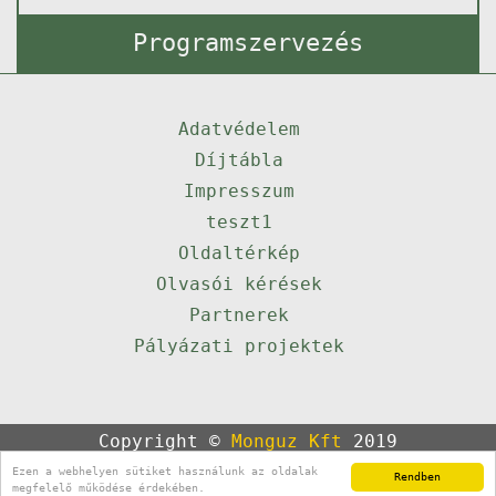
Programszervezés
Adatvédelem
Díjtábla
Impresszum
teszt1
Oldaltérkép
Olvasói kérések
Partnerek
Pályázati projektek
Copyright ©
Monguz Kft
2019
Powered by
Qulto
Ezen a webhelyen sütiket használunk az oldalak
Rendben
Portál
24
megfelelő működése érdekében.