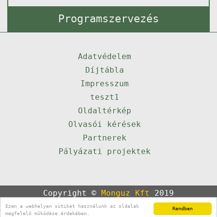
Programszervezés
Adatvédelem
Díjtábla
Impresszum
teszt1
Oldaltérkép
Olvasói kérések
Partnerek
Pályázati projektek
Copyright ©
Monguz Kft
2019
Powered by
Qulto
Ezen a webhelyen sütiket használunk az oldalak
Rendben
Portál
24
megfelelő működése érdekében.