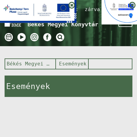
Nyitvatartás ma:
zárva
Tog
Békés Megyei Könyvtár
nav
Békés Megyei Könyvtár
Események
Események