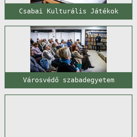
Csabai Kulturális Játékok
Városvédő szabadegyetem